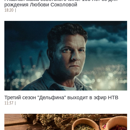
рождения Любови Соколовой
18:20
|
Третий сезон "Дельфина" выходит в эфир НТВ
11:37
|