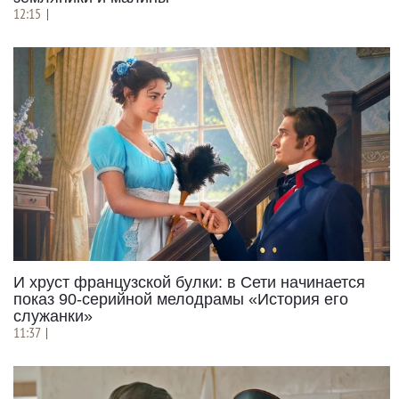
12:15
|
И хруст французской булки: в Сети начинается
показ 90-серийной мелодрамы «История его
служанки»
11:37
|