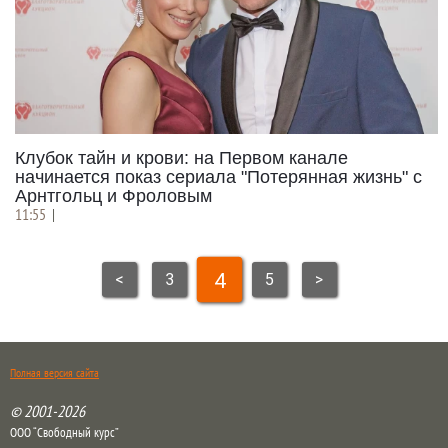
Клубок тайн и крови: на Первом канале
начинается показ сериала "Потерянная жизнь" с
Арнтгольц и Фроловым
11:55
|
4
<
3
5
>
Полная версия сайта
© 2001-2026
ООО “Свободный курс”