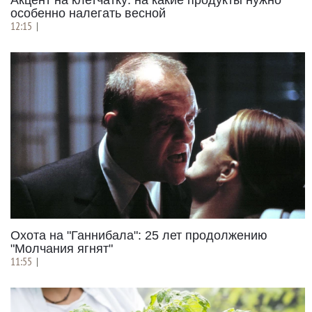
особенно налегать весной
12:15
|
Охота на "Ганнибала": 25 лет продолжению
"Молчания ягнят"
11:55
|