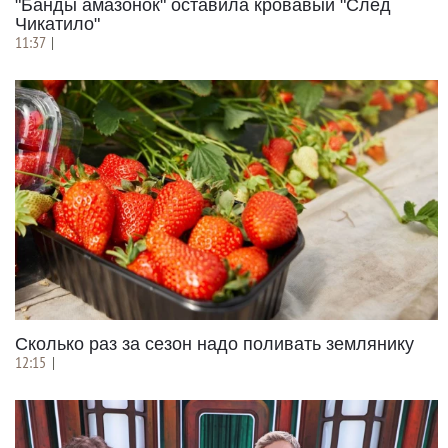
"Банды амазонок" оставила кровавый "След
Чикатило"
11:37
|
Сколько раз за сезон надо поливать землянику
12:15
|