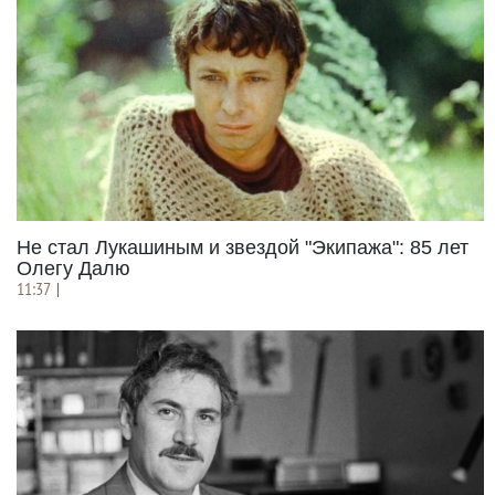
Не стал Лукашиным и звездой "Экипажа": 85 лет
Олегу Далю
11:37
|