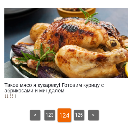
Такое мясо я кукареку! Готовим курицу с
абрикосами и миндалём
11:33
|
124
<
123
125
>