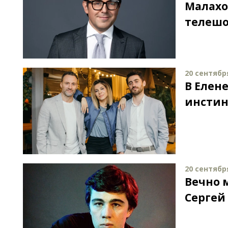
Малахо
телешо
20 сентября
В Елен
инстин
20 сентября
Вечно м
Сергей