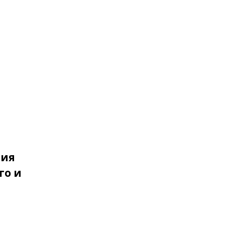
сия
го и