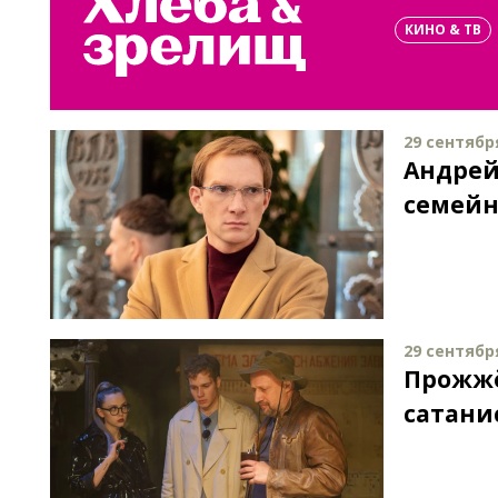
КИНО & ТВ
29 сентября
Андрей
семейн
29 сентября
Прожжё
сатанис