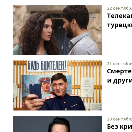
22 сентября
Телека
турецк
21 сентября
Смерте
и друг
20 сентября
Без кр