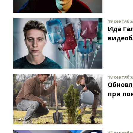
19 сентября
Ида Га
видеоб
18 сентября
Обновл
при по
17 сентября