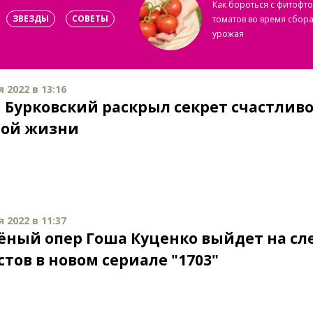
Как бороться с фитофт
ЗВЕЗДЫ
СОВЕТЫ
томатов во время сбор
урожая
 2022 в 13:16
 Бурковский раскрыл секрет счастлив
ой жизни
 2022 в 11:37
ный опер Гоша Куценко выйдет на сл
тов в новом сериале "1703"