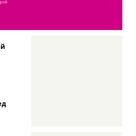
орой
а
ой
ед