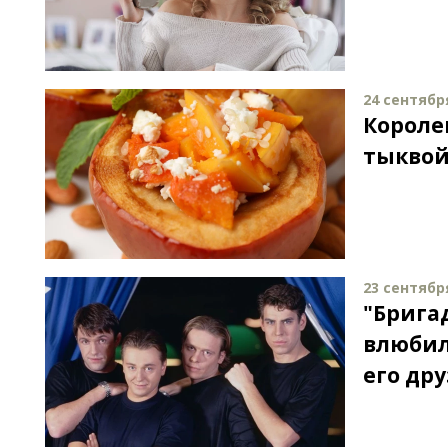
24 сентября
Короле
тыкво
23 сентября
"Брига
влюбил
его др