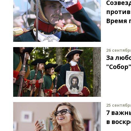
Созвез
против
Время 
26 сентября
За люб
"Собор
25 сентября
7 важн
в воск