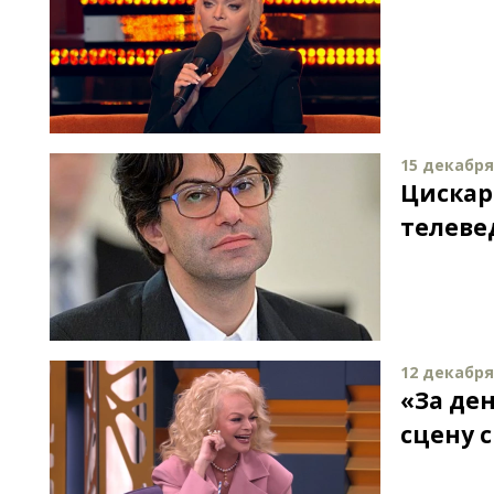
15 декабря 
Цискар
телеве
12 декабря 
«За де
сцену 