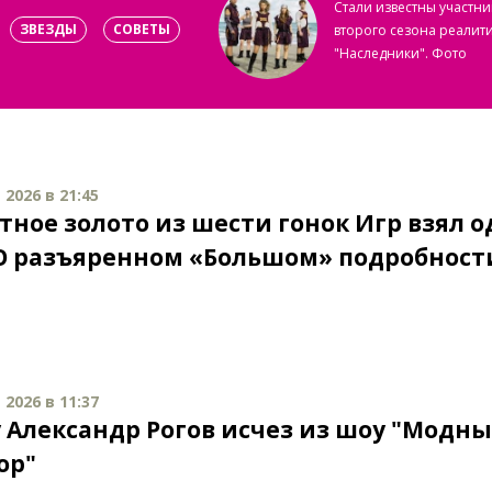
Стали известны участни
ЗВЕЗДЫ
СОВЕТЫ
второго сезона реалит
"Наследники". Фото
2026 в 21:45
тное золото из шести гонок Игр взял 
 О разъяренном «Большом» подробност
2026 в 11:37
 Александр Рогов исчез из шоу "Модн
ор"