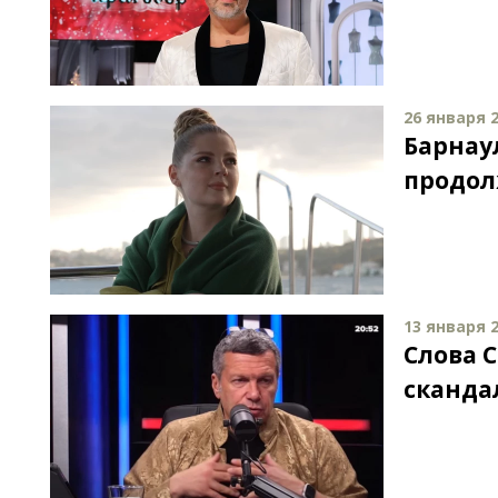
26 января 2
Барнау
продол
13 января 2
Слова 
сканда