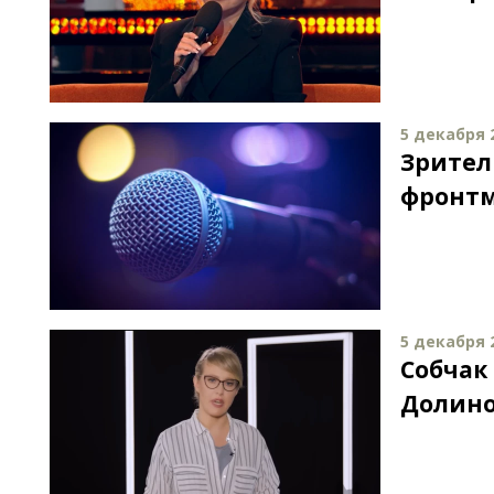
5 декабря 2
Зрител
фронтм
5 декабря 2
Собчак
Долин