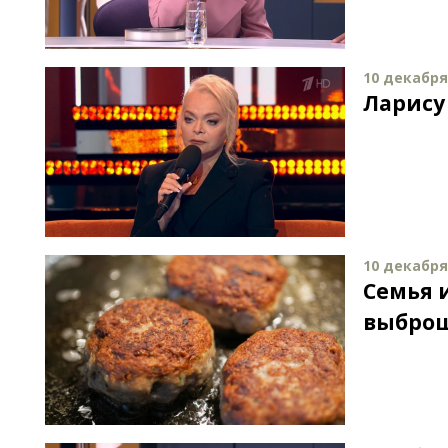
10 декабря 
Ларису
10 декабря 
Семья 
выброш