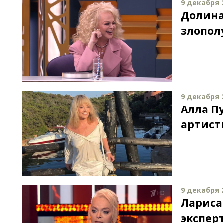
9 декабря 2
Долина
злопол
9 декабря 2
Алла П
артист
9 декабря 2
Лариса
экспер