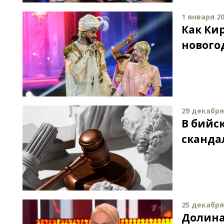
1 января 20
Как Ки
нового
29 декабря 
В бийс
сканда
25 декабря 
Долина