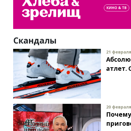
КИНО & ТВ
Скандалы
21 февраля 
Абсолю
атлет.
20 февраля 
Почему
пригов