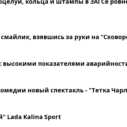
целуи, кольца и штампы в ЗАГСе ровно
смайлик, взявшись за руки на "Сковор
 с высокими показателями аварийност
комедии новый спектакль - "Тетка Чарл
" Lada Kalina Sport