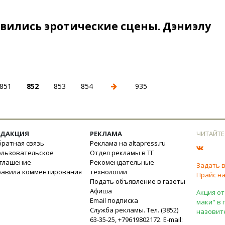
явились эротические сцены. Дэниэлу
851
852
853
854
935
ЕДАКЦИЯ
РЕКЛАМА
ЧИТАЙТЕ
ратная связь
Реклама на altapress.ru
ользовательское
Отдел рекламы в ТГ
оглашение
Рекомендательные
Задать 
равила комментирования
технологии
Прайс на
Подать объявление в газеты
Афиша
Акция от
Email подписка
маки" в 
Служба рекламы. Тел. (3852)
назовит
63-35-25, +79619802172. E-mail: