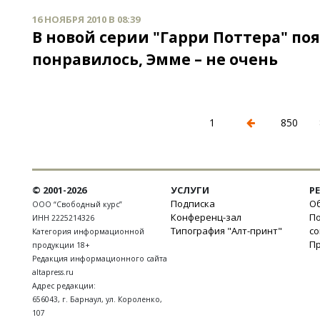
16 НОЯБРЯ 2010 В 08:39
В новой серии "Гарри Поттера" по
понравилось, Эмме – не очень
1
850
© 2001-2026
УСЛУГИ
Р
Подписка
Об
ООО “Свободный курс”
Конференц-зал
П
ИНН 2225214326
Типография "Алт-принт"
с
Категория информационной
П
продукции 18+
Редакция информационного сайта
altapress.ru
Адрес редакции:
656043
,
г. Барнаул
,
ул. Короленко,
107