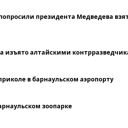
опросили президента Медведева взя
на изъято алтайскими контрразведчи
 приколе в барнаульском аэропорту
арнаульском зоопарке