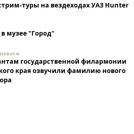
стрим-туры на вездеходах УАЗ Hunter
в музее "Город"
10 В 07:41
нтам государственной филармонии
кого края озвучили фамилию нового
ора