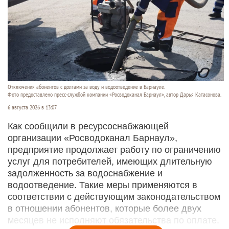
Отключения абонентов с долгами за воду и водоотведение в Барнауле.
Фото предоставлено пресс-службой компании «Росводоканал Барнаул», автор Дарья Катасонова.
6 августа 2026 в 13:07
Как сообщили в ресурсоснабжающей
организации «Росводоканал Барнаул»,
предприятие продолжает работу по ограничению
услуг для потребителей, имеющих длительную
задолженность за водоснабжение и
водоотведение. Такие меры применяются в
соответствии с действующим законодательством
в отношении абонентов, которые более двух
месяцев не исполняют обязательства по оплате.