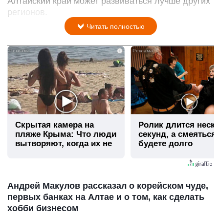
Алтайский край может развиваться лучше других
регионов.
Читать полностью
i
Скрытая камера на
Ролик длится неск
пляже Крыма: Что люди
секунд, а смеяться
вытворяют, когда их не
будете долго
видят...
Андрей Макулов рассказал о корейском чуде,
первых банках на Алтае и о том, как сделать
хобби бизнесом