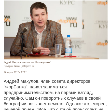
Андрей Макулов стал гостем "Школы успеха".
Дмитрий Лямзин, altapress.ru
14 марта 2017 в 07:02
Андрей Макулов, член совета директоров
"ФорБанка", начал заниматься
предпринимательством, на первый взгляд,
случайно. Сам он поворотных случаев в своей
биографии называет немало. Однако это, скорее,
речевой прием. "Все, что с тобой происходит, не