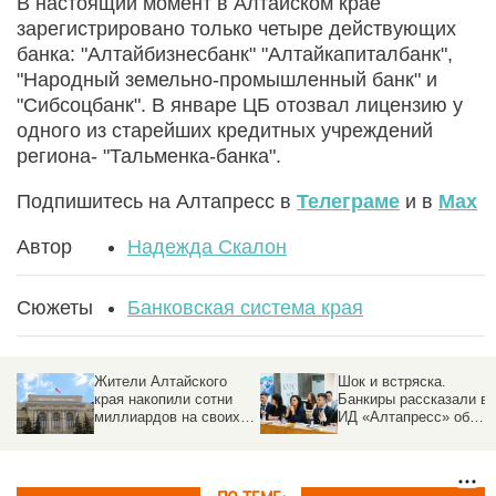
В настоящий момент в Алтайском крае
зарегистрировано только четыре действующих
банка: "Алтайбизнесбанк" "Алтайкапиталбанк",
"Народный земельно-промышленный банк" и
"Сибсоцбанк". В январе ЦБ отозвал лицензию у
одного из старейших кредитных учреждений
региона- "Тальменка-банка".
Подпишитесь на Алтапресс в
Телеграме
и в
Max
Автор
Надежда Скалон
Сюжеты
Банковская система края
Жители Алтайского
Шок и встряска.
края накопили сотни
Банкиры рассказали в
миллиардов на своих
ИД «Алтапресс» об
счетах
итогах и тревогах