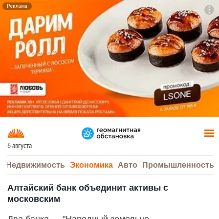
Реклама
To
F7
6 августа
а
Недвижимость
Экономика
Авто
Промышленность
Алтайский банк объединит активы с
московским
Два банка — "Народный земельно-