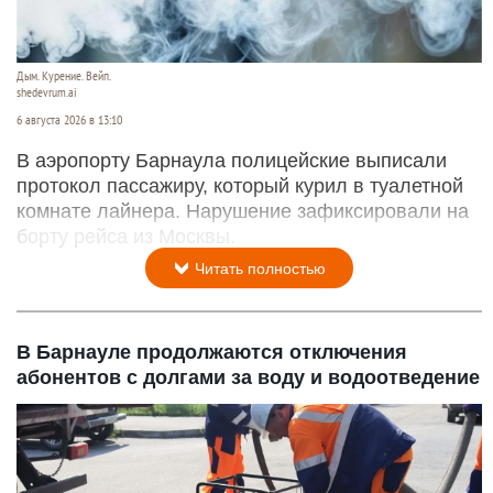
Дым. Курение. Вейп.
shedevrum.ai
6 августа 2026 в 13:10
В аэропорту Барнаула полицейские выписали
протокол пассажиру, который курил в туалетной
комнате лайнера. Нарушение зафиксировали на
борту рейса из Москвы.
Читать полностью
В Барнауле продолжаются отключения
абонентов с долгами за воду и водоотведение