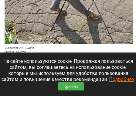
Скандинавская ходьба.
Михаил Хаустов
5 августа 2026 в 16:50
На сайте используются cookie. Продолжая пользоваться
сайтом, вы соглашаетесь на использование cookie,
Пешие прогулки повышают выносливость,
которые мы используем для удобства пользования
укрепляют иммунную систему и мышцы, снижают
сайтом и повышения качества рекомендаций.
Подробнее
.
риск развития диабета второго типа и улучшают
Принять
сон.
Читать полностью
«Политеховский маньяк» попросился в зону
спецоперации