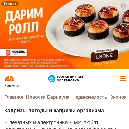
Реклама
To
F7
8 августа
Главная
Новости Барнаула
Недвижимость
Эконом
Капризы погоды и капризы организма
В печатных и электронных СМИ любят
рассуждать о так называемых метеозависимых