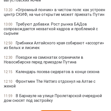
«Огромный пончик» в чистом поле: как устроен
13:20
центр СКИФ, на чье открытие может приехать Путин
Требуют добавки. Рост рынка БАДов
13:00
сопровождается нехваткой кадров и проблемой с
сырьем
Грибники Алтайского края собирают «ассорти»
12:50
из белых и лисичек
Поездки на самокатах ограничили в
12:30
Новосибирске перед приездом Путина
Календарь посева сидератов в конце сезона
12:15
Фронтмен The Hatters отдохнул на Алтае с
12:10
женой
В Барнауле на улице Пролетарской очередной
11:59
дом сносят под застройку