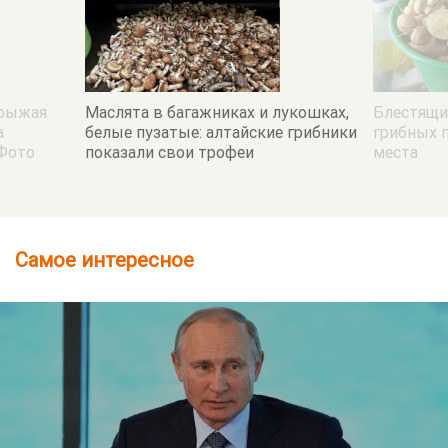
 рыжая
Маслята в багажниках и лукошках,
Блестящи
а
белые пузатые: алтайские грибники
грибных п
 Фото
показали свои трофеи
места
Самое интересное