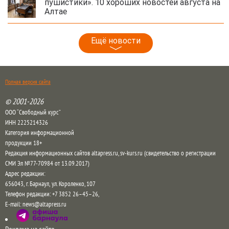
пушистики». 10 хороших новостей августа на
Алтае
Ещё новости
Полная версия сайта
© 2001-2026
ООО “Свободный курс”
ИНН 2225214326
Категория информационной
продукции 18+
Редакция информационных сайтов altapress.ru, sv-kurs.ru (свидетельство о регистрации
СМИ Эл №77-70984 от 13.09.2017)
Адрес редакции:
656043
,
г. Барнаул
,
ул. Короленко, 107
Телефон редакции:
+7 3852 26–45–26
,
E-mail:
news@altapress.ru