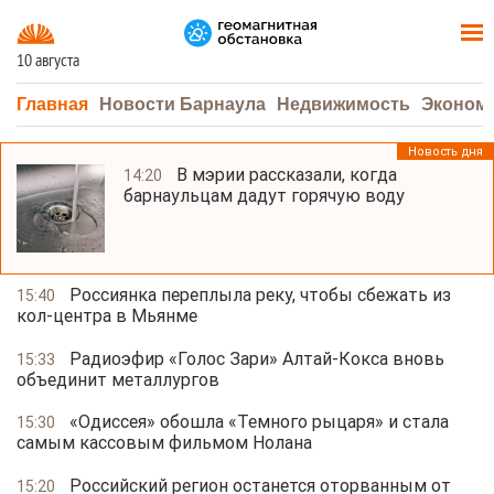
10 августа
Главная
Новости Барнаула
Недвижимость
Эконом
Новость дня
В мэрии рассказали, когда
14:20
барнаульцам дадут горячую воду
Россиянка переплыла реку, чтобы сбежать из
15:40
кол-центра в Мьянме
Радиоэфир «Голос Зари» Алтай-Кокса вновь
15:33
объединит металлургов
«Одиссея» обошла «Темного рыцаря» и стала
15:30
самым кассовым фильмом Нолана
Российский регион останется оторванным от
15:20