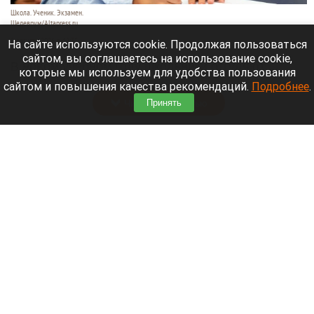
Школа. Ученик. Экзамен.
Шедеврум/Altapress.ru
8 августа 2026 в 12:35
На сайте используются cookie. Продолжая пользоваться
сайтом, вы соглашаетесь на использование cookie,
В новом учебном году школьники отгуляют
которые мы используем для удобства пользования
осенью целых 12 дней.
сайтом и повышения качества рекомендаций.
Подробнее
.
Читать полностью
Принять
От хейта к криминалу: российский телеканал
обратился в СК из-за угроз в сторону
режиссера и актера «Колобка»