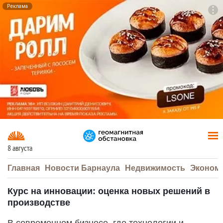
Реклама
To
F7
8 августа
Главная
Новости Барнаула
Недвижимость
Эконом
Курс на инновации: оценка новых решений в
производстве
В современном бизнесе, где технологии и