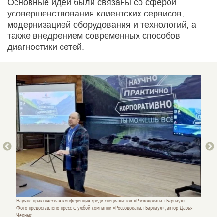
Основные идеи были связаны со сферой
усовершенствования клиентских сервисов,
модернизацией оборудования и технологий, а
также внедрением современных способов
диагностики сетей.
Научно-практическая конференция среди специалистов «Росводоканал Барнаул».
Научно-
.
Фото предоставлено пресс-службой компании «Росводоканал Барнаул», автор Дарья
Фото пр
арья
Черных.
Черных