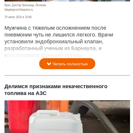
Врач. Доктор. Больница. Лечение
Шедеврум/Altapress.ru
29 июля 2026 в 20:40
Мужчина с тяжелым осложнением после
пневмонии чуть не лишился легкого. Врачи
установили эндобронхиальный клапан,
разработанный ученым из Барнаула, и
восстановили функцию органа.
Читать полностью
Делимся признаками некачественного
топлива на АЗС