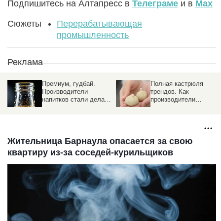
Подпишитесь на Алтапресс в
Телеграме
и в
Max
Сюжеты
Перерабатывающая
промышленность
Реклама
Премиум, гудбай.
Полная кастрюля
Производители
трендов. Как
напитков стали делать
производители
упор на дешевый
полуфабрикатов
сегмент
реагируют на капризы
рынка
Жительница Барнаула опасается за свою
квартиру из-за соседей-курильщиков