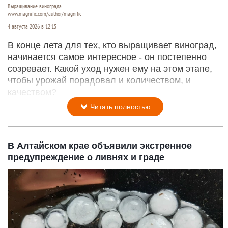
Выращивание винограда.
www.magnific.com/author/magnific
4 августа 2026 в 12:15
В конце лета для тех, кто выращивает виноград,
начинается самое интересное - он постепенно
созревает. Какой уход нужен ему на этом этапе,
чтобы урожай порадовал и количеством, и
качеством?
Читать полностью
В Алтайском крае объявили экстренное
предупреждение о ливнях и граде