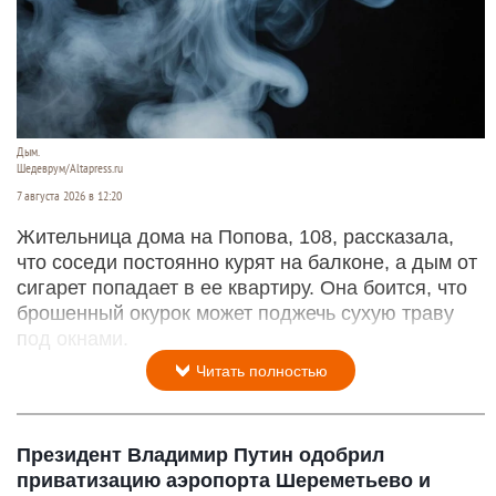
Дым.
Шедеврум/Altapress.ru
7 августа 2026 в 12:20
Жительница дома на Попова, 108, рассказала,
что соседи постоянно курят на балконе, а дым от
сигарет попадает в ее квартиру. Она боится, что
брошенный окурок может поджечь сухую траву
под окнами.
Читать полностью
Президент Владимир Путин одобрил
приватизацию аэропорта Шереметьево и