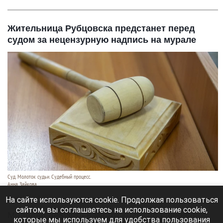
Жительница Рубцовска предстанет перед
судом за нецензурную надпись на мурале
Суд. Молоток судьи. Судебный процесс.
Анна Зайкова
29 июля 2026 в 19:20
На сайте используются cookie. Продолжая пользоваться
сайтом, вы соглашаетесь на использование cookie,
Молодая девушка в марте 2026 года нанесла
которые мы используем для удобства пользования