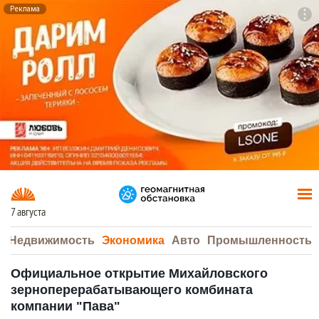
Реклама
To
F7
7 августа
а
Недвижимость
Экономика
Авто
Промышленность
Официальное открытие Михайловского
зерноперерабатывающего комбината
компании "Пава"