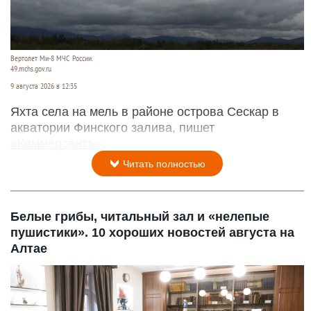
Вертолет Ми-8 МЧС России.
49.mchs.gov.ru
9 августа 2026 в 12:35
Яхта села на мель в районе острова Сескар в
акватории Финского залива, пишет
«Коммерсантъ»
.
Читать полностью
Белые грибы, читальный зал и «нелепые
пушистики». 10 хороших новостей августа на
Алтае