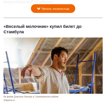
новосибирской «Сибири».
Читать полностью
«Веселый молочник» купил билет до
Стамбула
На ферме Джастаса Уолкера в Солонешенском районе.
Altapress.ru