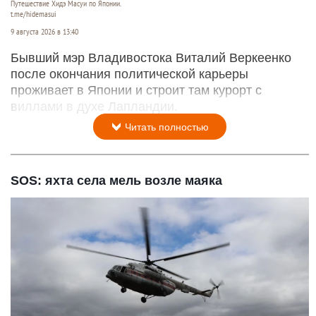
Путешествие Хидэ Масуи по Японии.
t.me/hidemasui
9 августа 2026 в 13:40
Бывший мэр Владивостока Виталий Веркеенко
после окончания политической карьеры
проживает в Японии и строит там курорт с
виллами в духе Лапландии.
Читать полностью
SOS: яхта села мель возле маяка