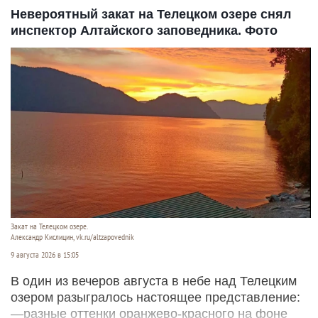
Невероятный закат на Телецком озере снял
инспектор Алтайского заповедника. Фото
Закат на Телецком озере.
Александр Кислицин, vk.ru/altzapovednik
9 августа 2026 в 15:05
В один из вечеров августа в небе над Телецким
озером разыгралось настоящее представление:
—разные оттенки оранжево-красного на фоне