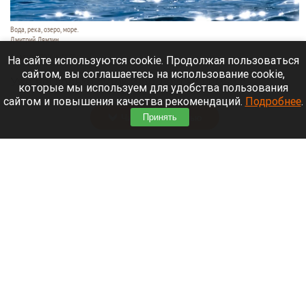
Вода, река, озеро, море.
Дмитрий Лямзин
9 августа 2026 в 11:05
На сайте используются cookie. Продолжая пользоваться
сайтом, вы соглашаетесь на использование cookie,
Уже несколько суток идут поиски семьи с
которые мы используем для удобства пользования
восьмилетним ребенком.
сайтом и повышения качества рекомендаций.
Подробнее
.
Читать полностью
Принять
Нападающий и капитан «Вашингтон Кэпиталз»
рассказал, где будет жить после завершения
карьеры