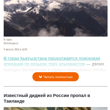
В горах.
04.mchs.gov.ru
9 августа 2026 в 16:05
В горах Кыргызстана продолжается поисковая
операция по розыску трех альпинистов
— двоих
граждан Белоруссии и одного гражданина Литвы.
Читать полностью
Известный диджей из России пропал в
Таиланде