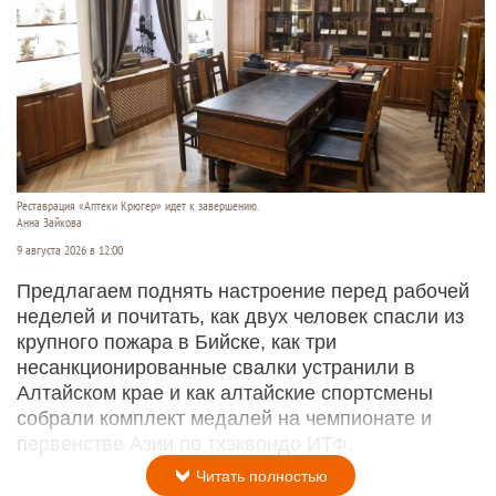
Реставрация «Аптеки Крюгер» идет к завершению.
Анна Зайкова
9 августа 2026 в 12:00
Предлагаем поднять настроение перед рабочей
неделей и почитать, как двух человек спасли из
крупного пожара в Бийске, как три
несанкционированные свалки устранили в
Алтайском крае и как алтайские спортсмены
собрали комплект медалей на чемпионате и
первенстве Азии по тхэквондо ИТФ.
Читать полностью