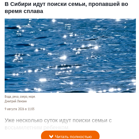
В Сибири идут поиски семьи, пропавшей во
время сплава
Вода, река, озеро, море.
Дмитрий Лямзин
9 августа 2026 в 11:05
Уже несколько суток идут поиски семьи с
восьмилетним ребенком.
Читать полностью