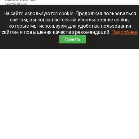
Дмитрий Лямзин
9 августа 2026 в 11:05
На сайте используются cookie. Продолжая пользоваться
сайтом, вы соглашаетесь на использование cookie,
Уже несколько суток идут поиски семьи с
которые мы используем для удобства пользования
восьмилетним ребенком.
сайтом и повышения качества рекомендаций.
Подробнее
.
Читать полностью
Принять
Нападающий и капитан «Вашингтон Кэпиталз»
рассказал, где будет жить после завершения
карьеры