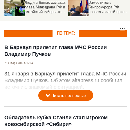
Люди в белых халатах:
Заместитель
глава Минздрава РФ и
Генпрокурора РФ
алтайский губернатор
провел личный прием
побывали в медцентре
граждан в
и медуниверситете
Новоалтайске
ПО ТЕМЕ:
В Барнаул прилетит глава МЧС России
Владимир Пучков
25 января 2017 в 12:04
31 января в Барнаул прилетит глава МЧС России
Владимир Пучков. Об этом altapress.ru сообщил
источник, знакомый с ситуацией.
Читать полностью
Обладатель кубка Стэнли стал игроком
новосибирской «Сибири»