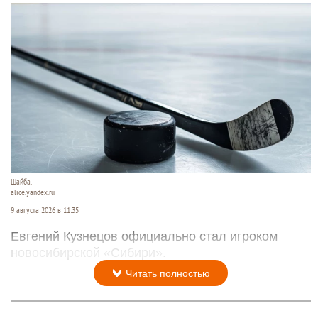
Шайба.
alice.yandex.ru
9 августа 2026 в 11:35
Евгений Кузнецов официально стал игроком
новосибирской «Сибири».
Читать полностью