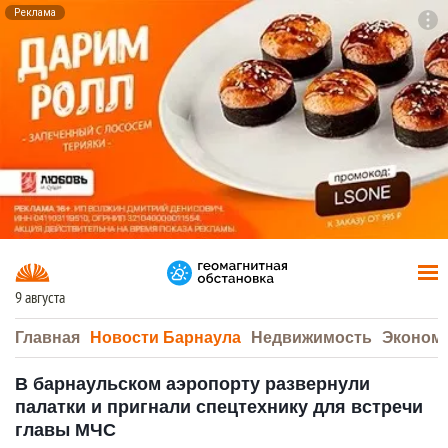
Реклама
To
F7
9 августа
Главная
Новости Барнаула
Недвижимость
Эконом
В барнаульском аэропорту развернули
палатки и пригнали спецтехнику для встречи
главы МЧС