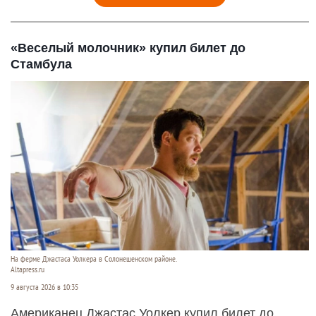
«Веселый молочник» купил билет до
Стамбула
На ферме Джастаса Уолкера в Солонешенском районе.
Altapress.ru
9 августа 2026 в 10:35
Американец Джастас Уолкер купил билет до