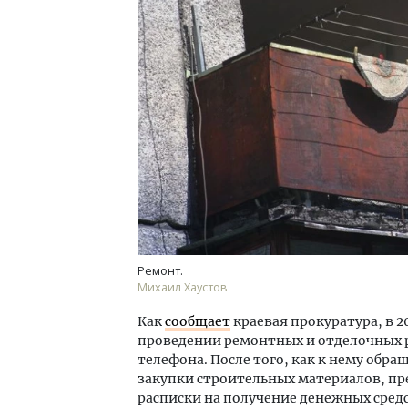
Архитектурный код начинается с
Смел
земли. Мощение крупноформатными
Ген
плитами становится новым
ЗИАС
стандартом благоустройства
трен
СТРОИТЕЛЬСТВО
СТР
Ремонт.
Михаил Хаустов
Как
сообщает
краевая прокуратура, в 
проведении ремонтных и отделочных р
телефона. После того, как к нему обра
закупки строительных материалов, пре
расписки на получение денежных сред