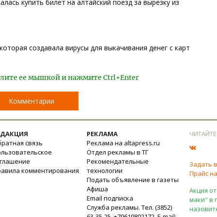
алась купить билет на алтайский поезд за вырезку из
 которая создавала вирусы для выкачивания денег с карт
лите ее мышкой и нажмите Ctrl+Enter
Комментарии
ЕДАКЦИЯ
РЕКЛАМА
ЧИТАЙТЕ
ратная связь
Реклама на altapress.ru
ользовательское
Отдел рекламы в ТГ
оглашение
Рекомендательные
Задать 
равила комментирования
технологии
Прайс на
Подать объявление в газеты
Афиша
Акция от
Email подписка
маки" в 
Служба рекламы. Тел. (3852)
назовит
63-35-25, +79619802172. E-mail: