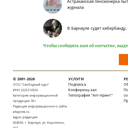
Астраханская пенсионерка пыт
журнала
В Барнауле судят кибербанду,
Чтобы сообщить нам об опечатке, выде
© 2001-2026
УСЛУГИ
Р
Подписка
Об
ООО “Свободный курс”
Конференц-зал
П
ИНН 2225214326
Типография "Алт-принт"
с
Категория информационной
П
продукции 18+
Редакция информационного сайта
altapress.ru
Адрес редакции:
656043
,
г. Барнаул
,
ул. Короленко,
107