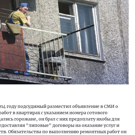
ость архитектурных идей.
Ищем новые берега. Ген
еральный директор компании
«Жилищной инициативы»
 — об эстетике городов,
Гатилов — о том, как де
дах в фасадах и развитии рынка
оставаться на плаву, ког
штормит
ОИТЕЛЬСТВО
СТРОИТЕЛЬСТВО
2014 году подсудимый разместил объявление в СМИ о
абот в квартирах с указанием номера сотового
щались горожане, он брал с них предоплату якобы для
доставляя "липовые" договоры на оказание услуг и
ств. Обязательства по выполнению ремонтных работ он