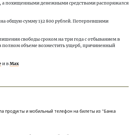
ов, а похищенными денежными средствами распоряжался
 на общую сумму 132 800 рублей. Потерпевшими
лишения свободы сроком на три года с отбыванием в
 в полном объеме возместить ущерб, причиненный
е
и в
Max
ла продукты и мобильный телефон на билеты из "Банка