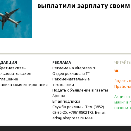
выплатили зарплату своим
ЕДАКЦИЯ
РЕКЛАМА
ЧИТАЙТЕ
ратная связь
Реклама на altapress.ru
ользовательское
Отдел рекламы в ТГ
оглашение
Рекомендательные
Задать 
равила комментирования
технологии
Прайс на
Подать объявление в газеты
Афиша
Акция от
Email подписка
маки" в 
Служба рекламы. Тел. (3852)
назовит
63-35-25, +79619802172. E-mail:
ads@altapress.ru
MAX