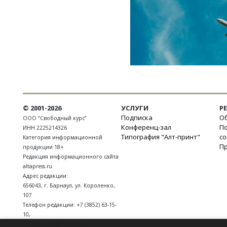
© 2001-2026
УСЛУГИ
Р
Подписка
Об
ООО “Свободный курс”
Конференц-зал
П
ИНН 2225214326
Типография "Алт-принт"
с
Категория информационной
П
продукции 18+
Редакция информационного сайта
altapress.ru
Адрес редакции:
656043
,
г. Барнаул
,
ул. Короленко,
107
Телефон редакции:
+7 (3852) 63-15-
10
,
E-mail:
news@altapress.ru