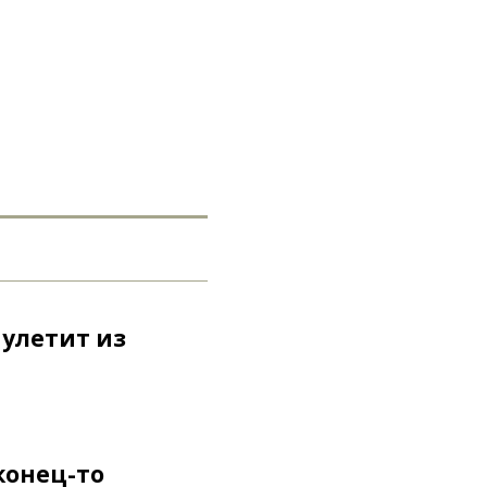
 улетит из
конец-то