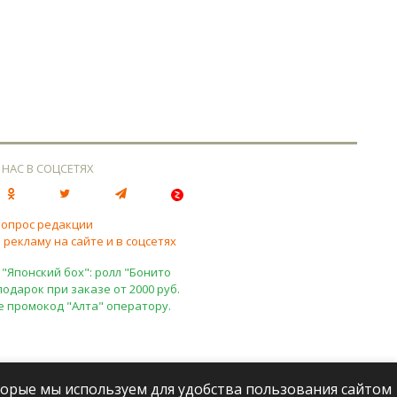
 НАС В СОЦСЕТЯХ
вопрос редакции
 рекламу на сайте и в соцсетях
 "Японский бох": ролл "Бонито
подарок при заказе от 2000 руб.
е промокод "Алта" оператору.
оторые мы используем для удобства пользования сайтом