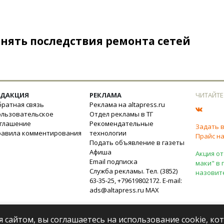
анять последствия ремонта сетей
ЕДАКЦИЯ
РЕКЛАМА
ЧИТАЙТЕ
ратная связь
Реклама на altapress.ru
ользовательское
Отдел рекламы в ТГ
оглашение
Рекомендательные
Задать 
равила комментирования
технологии
Прайс на
Подать объявление в газеты
Афиша
Акция от
Email подписка
маки" в 
Служба рекламы. Тел. (3852)
назовит
63-35-25, +79619802172. E-mail:
ads@altapress.ru
MAX
я сайтом, вы соглашаетесь на использование cookie, к