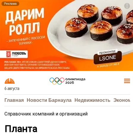
Реклама
To
F7
6 августа
Главная
Новости Барнаула
Недвижимость
Эконом
Справочник компаний и организаций
Планта