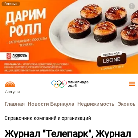
Реклама
To
F7
7 августа
Главная
Новости Барнаула
Недвижимость
Эконом
Справочник компаний и организаций
Журнал "Телепарк", Журнал