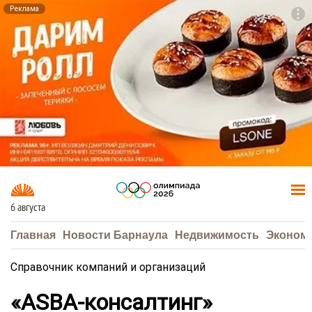
Реклама
To
F7
6 августа
Главная
Новости Барнаула
Недвижимость
Эконом
Справочник компаний и организаций
«ASBA-консалтинг»