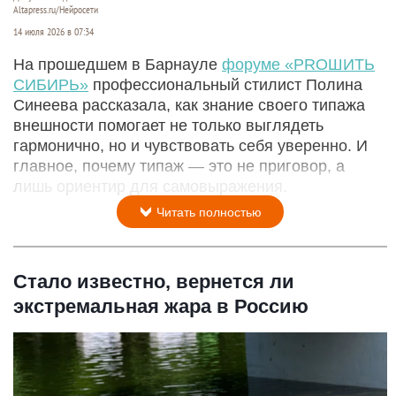
Altapress.ru/Нейросети
14 июля 2026 в 07:34
На прошедшем в Барнауле
форуме «PROШИТЬ
СИБИРЬ»
профессиональный стилист Полина
Синеева рассказала, как знание своего типажа
внешности помогает не только выглядеть
гармонично, но и чувствовать себя уверенно. И
главное, почему типаж — это не приговор, а
лишь ориентир для самовыражения.
Читать полностью
Стало известно, вернется ли
экстремальная жара в Россию