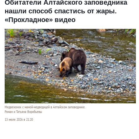
Обитатели Алтайского заповедника
нашли способ спастись от жары.
«Прохладное» видео
Медвежонок с мамой-медведицей в Алтайском заповеднике.
Роман и Татьяна Воробьевы
13 июля 2026 в 21:20
В
Алтайском заповеднике
наступило жаркое
лето, и его обитатели нашли свои способы