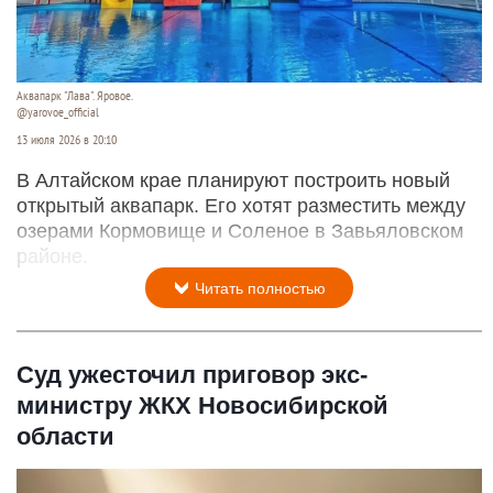
Аквапарк "Лава". Яровое.
@yarovoe_official
13 июля 2026 в 20:10
В Алтайском крае планируют построить новый
открытый аквапарк. Его хотят разместить между
озерами Кормовище и Соленое в Завьяловском
районе.
Читать полностью
Суд ужесточил приговор экс-
министру ЖКХ Новосибирской
области