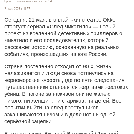
Пресс-служба онлайн-кинотеатра Okko.
21 мая 2026 в 11:37
Сегодня, 21 мая, в онлайн-кинотеатре Okko
стартует сериал «След Чикатило» ― новый
проект из вселенной детективных триллеров о
Чикатило и его последователях, который
расскажет историю, основанную на реальных
событиях, произошедших на юге России.
Страна постепенно отходит от 90-х, жизнь
налаживается и люди снова потянулись на
черноморские курорты, где по пути следования
путешественники становятся жертвами жестоких
убийц. В погоне за наживой они не жалеют
никого: ни женщин, ни стариков, ни детей. Все
попытки выйти на след преступников
заканчиваются ничем и в деле нет ни одной
серьёзной зацепки.
В это же время Виталий Витвицкий (Дмитрий