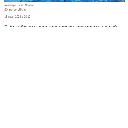
Аквапарк "Лава". Яровое.
@yarovoe_official
13 июля 2026 в 20:10
В Алтайском крае планируют построить новый
открытый аквапарк. Его хотят разместить между
озерами Кормовище и Соленое в Завьяловском
районе.
Читать полностью
Суд ужесточил приговор экс-
министру ЖКХ Новосибирской
области