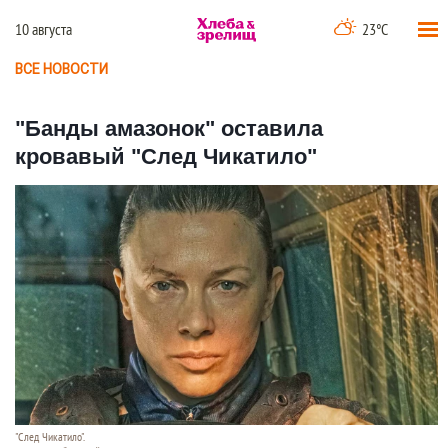
10 августа
23°C
ВСЕ НОВОСТИ
"Банды амазонок" оставила
кровавый "След Чикатило"
"След Чикатило".