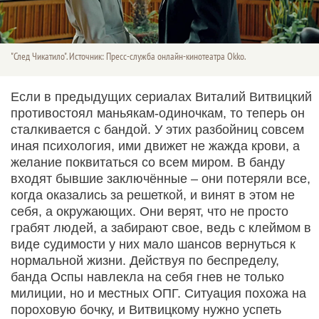
"След Чикатило". Источник: Пресс-служба онлайн-кинотеатра Okko.
Если в предыдущих сериалах Виталий Витвицкий
противостоял маньякам-одиночкам, то теперь он
сталкивается с бандой. У этих разбойниц совсем
иная психология, ими движет не жажда крови, а
желание поквитаться со всем миром. В банду
входят бывшие заключённые – они потеряли все,
когда оказались за решеткой, и винят в этом не
себя, а окружающих. Они верят, что не просто
грабят людей, а забирают свое, ведь с клеймом в
виде судимости у них мало шансов вернуться к
нормальной жизни. Действуя по беспределу,
банда Оспы навлекла на себя гнев не только
милиции, но и местных ОПГ. Ситуация похожа на
пороховую бочку, и Витвицкому нужно успеть