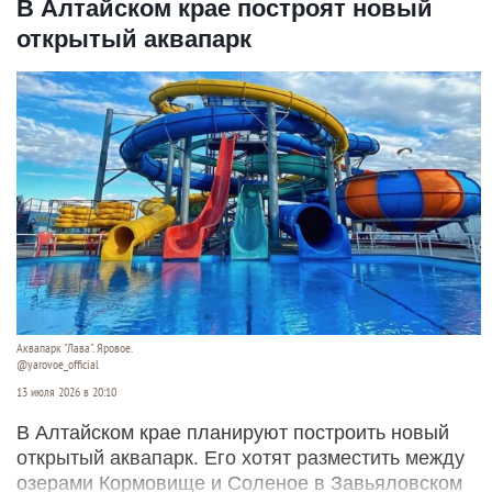
В Алтайском крае построят новый
открытый аквапарк
Аквапарк "Лава". Яровое.
@yarovoe_official
13 июля 2026 в 20:10
В Алтайском крае планируют построить новый
открытый аквапарк. Его хотят разместить между
озерами Кормовище и Соленое в Завьяловском