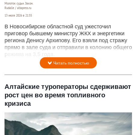
Молоток судьи. Закон.
Rudalle / altapress.ru
13 июля 2026 в 21:55
В Новосибирске областной суд ужесточил
приговор бывшему министру ЖКХ и энергетики
региона Денису Архипову. Его взяли под стражу
прямо в зале суда и отправили в колонию общего
режима на 3,5 года.
Читать полностью
Алтайские туроператоры сдерживают
рост цен во время топливного
кризиса