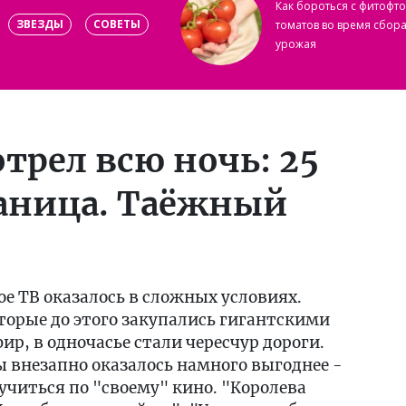
Как бороться с фитофт
ЗВЕЗДЫ
СОВЕТЫ
томатов во время сбор
урожая
трел всю ночь: 25
раница. Таёжный
ое ТВ оказалось в сложных условиях.
орые до этого закупались гигантскими
р, в одночасье стали чересчур дороги.
 внезапно оказалось намного выгоднее -
кучиться по "своему" кино. "Королева