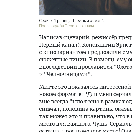
Сериал "Граница. Таёжный роман".
Пресс-служба Первого канала.
Написав сценарий, режиссёр пред
Первый канал). Константин Эрнст
с киновариантом предложили ему
сюжетные линии. В помощь ему о
впоследствии прославится "Охот
и "Челночницами".
Митте это показалось интересной
новом формате: "Для меня сериал
мне всегда было тесно в рамках о
снимал, половина картины оказыв
так может это и правильно, что в
место для важного. Чушь. Сериал
оставил просто мокрое место! Она