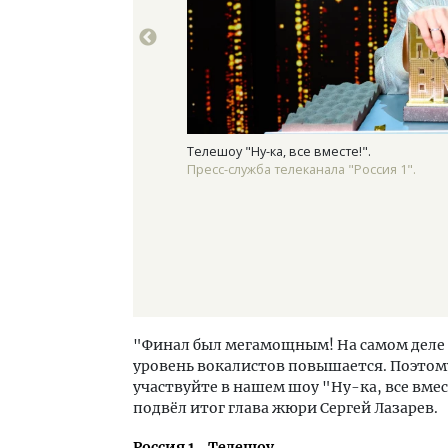
Телешоу "Ну-ка, все вместе!".
Пресс-служба телеканала "Россия 1".
"Финал был мегамощным! На самом деле 
уровень вокалистов повышается. Поэтому
участвуйте в нашем шоу "Ну-ка, все вместе
подвёл итог глава жюри Сергей Лазарев.
Россия 1
Телешоу