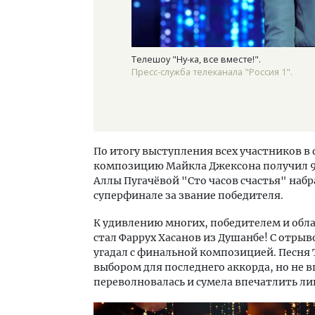
Телешоу "Ну-ка, все вместе!".
Пресс-служба телеканала "Россия 1".
По итогу выступления всех участников в
композицию Майкла Джексона получил 97
Аллы Пугачёвой "Сто часов счастья" набра
суперфинале за звание победителя.
К удивлению многих, победителем и обла
стал Фаррух Хасанов из Душанбе! С отрыв
угадал с финальной композицией. Песня 
выбором для последнего аккорда, но не 
переволновалась и сумела впечатлить лиш