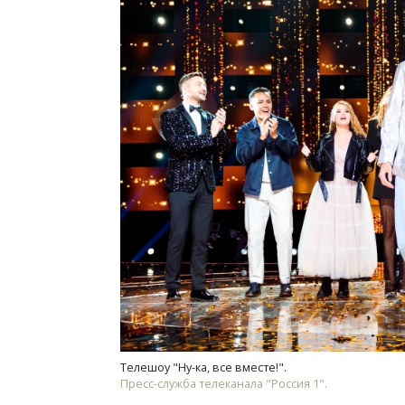
Телешоу "Ну-ка, все вместе!".
Пресс-служба телеканала "Россия 1".