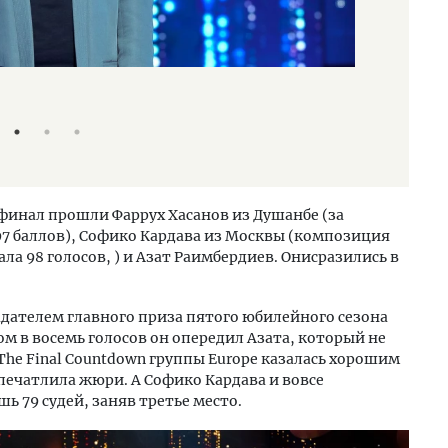
Телешоу "Ну-ка
Пресс-служба т
 финал прошли Фаррух Хасанов из Душанбе (за
 баллов), Софико Кардава из Москвы (композиция
ла 98 голосов, ) и Азат Раимбердиев. Онисразились в
дателем главного приза пятого юбилейного сезона
ом в восемь голосов он опередил Азата, который не
The Final Countdown группы Europe казалась хорошим
впечатлила жюри. А Софико Кардава и вовсе
ь 79 судей, заняв третье место.