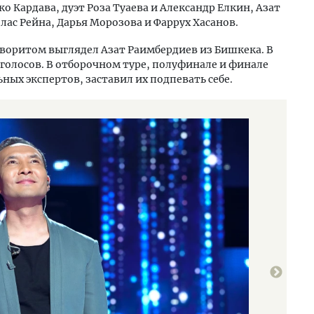
о Кардава, дуэт Роза Туаева и Александр Елкин, Азат
лас Рейна, Дарья Морозова и Фаррух Хасанов.
аворитом выглядел Азат Раимбердиев из Бишкека. В
0 голосов. В отборочном туре, полуфинале и финале
ных экспертов, заставил их подпевать себе.