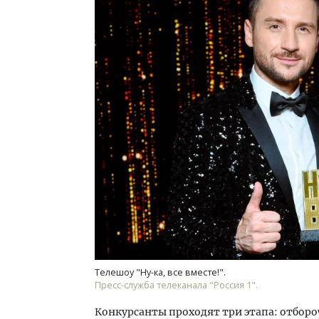
Телешоу "Ну-ка, все вместе!".
Пресс-служба телеканала "Россия 1".
Конкурсанты проходят три этапа: отборо