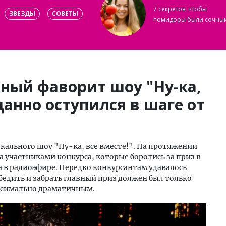
7 секретов, чтобы
ЗВЕЗДЫ
СОВЕТЫ
помидоры были сочны
вный фаворит шоу "Ну-ка,
данно оступился в шаге от
окального шоу "Ну-ка, все вместе!". На протяжении
а участниками конкурса, которые боролись за приз в
 в радиоэфире. Нередко конкурсантам удавалось
бедить и забрать главный приз должен был только
аксимально драматичным.