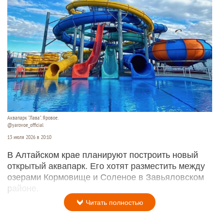
Аквапарк "Лава". Яровое.
@yarovoe_official
13 июля 2026 в 20:10
В Алтайском крае планируют построить новый
открытый аквапарк. Его хотят разместить между
озерами Кормовище и Соленое в Завьяловском
районе.
Читать полностью