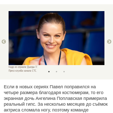
Кадр из сериала "Дылды 3".
Кадр из
Пресс-служба канала СТС.
Пресс-с
Если в новых сериях Павел поправился на
четыре размера благодаря костюмерам, то его
экранная дочь Ангелина Поплавская примерила
реальный гипс. За несколько месяцев до съёмок
актриса сломала ногу, поэтому команде