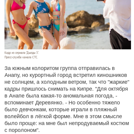
Кадр из сериала "Дылды 3".
Пресс-служба канала СТС.
За южным колоритом группа отправилась в
Анапу, но курортный город встретил киношников
не солнцем, а холодным ветром, так что "жаркие"
кадры пришлось снимать на Кипре. "Для октября
в Анапе была какая-то аномальная погода, -
вспоминает Деревянко. - Но особенно тяжело
было девчонкам, которые играли в пляжный
волейбол в лёгкой форме. Мне в этом смысле
было проще: на мне был непродуваемый костюм
с поролоном".