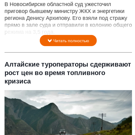
В Новосибирске областной суд ужесточил
приговор бывшему министру ЖКХ и энергетики
региона Денису Архипову. Его взяли под стражу
прямо в зале суда и отправили в колонию общего
режима на 3,5 года.
Читать полностью
Алтайские туроператоры сдерживают
рост цен во время топливного
кризиса