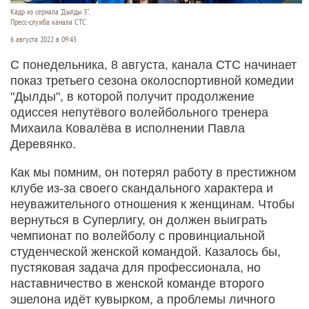
Кадр из сериала "Дылды 3".
Пресс-служба канала СТС.
6 августа 2022 в 09:45
С понедельника, 8 августа, канала СТС начинает
показ третьего сезона околоспортивной комедии
"Дылды", в которой получит продолжение
одиссея непутёвого волейбольного тренера
Михаила Ковалёва в исполнении Павла
Деревянко.
Как мы помним, он потерял работу в престижном
клубе из-за своего скандального характера и
неуважительного отношения к женщинам. Чтобы
вернуться в Суперлигу, он должен выиграть
чемпионат по волейболу с провинциальной
студенческой женской командой. Казалось бы,
пустяковая задача для профессионала, но
наставничество в женской команде второго
эшелона идёт кувырком, а проблемы личного