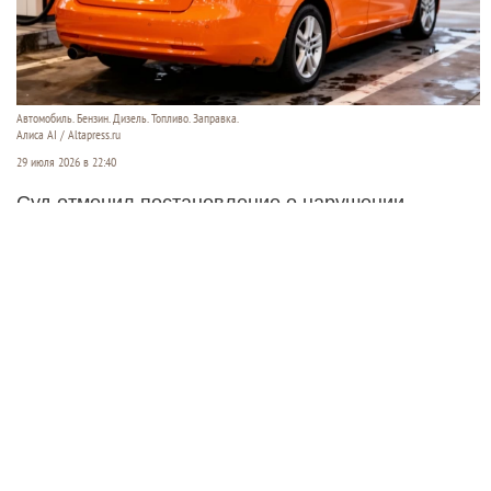
Автомобиль. Бензин. Дизель. Топливо. Заправка.
Алиса AI / Altapress.ru
29 июля 2026 в 22:40
Суд отменил постановление о нарушении
парковки, выписанное с помощью планшета.
Высшая инстанция пояснила: если камерой
управляет человек, то фиксация не считается
автоматической.
Читать полностью
Спасатели нашли тело мальчика,
унесенного течением в море вместе с
отцом