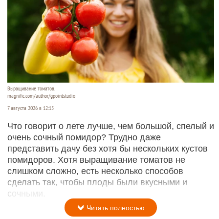
Выращивание томатов.
magnific.com/author/gpointstudio
7 августа 2026 в 12:15
Что говорит о лете лучше, чем большой, спелый и
очень сочный помидор? Трудно даже
представить дачу без хотя бы нескольких кустов
помидоров. Хотя выращивание томатов не
слишком сложно, есть несколько способов
сделать так, чтобы плоды были вкусными и
сочными.
Читать полностью