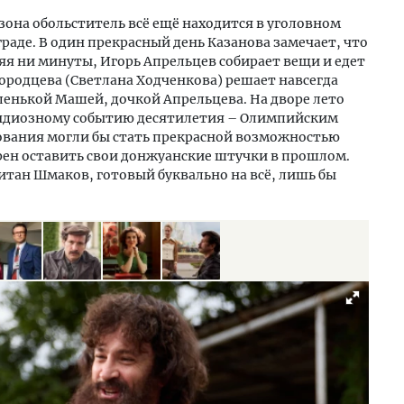
езона обольститель всё ещё находится в уголовном
раде. В один прекрасный день Казанова замечает, что
еряя ни минуты, Игорь Апрельцев собирает вещи и едет
ородцева (Светлана Ходченкова) решает навсегда
ленькой Машей, дочкой Апрельцева. На дворе лето
грандиозному событию десятилетия – Олимпийским
ования могли бы стать прекрасной возможностью
рен оставить свои донжуанские штучки в прошлом.
питан Шмаков, готовый буквально на всё, лишь бы