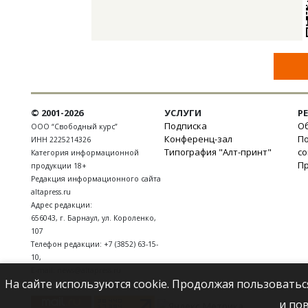
© 2001-2026
УСЛУГИ
Р
Подписка
Об
ООО “Свободный курс”
Конференц-зал
П
ИНН 2225214326
Типография "Алт-принт"
с
Категория информационной
П
продукции 18+
Редакция информационного сайта
altapress.ru
Адрес редакции:
656043
,
г. Барнаул
,
ул. Короленко,
107
Телефон редакции:
+7 (3852) 63-15-
10
,
E-mail:
news@altapress.ru
На сайте используются cookie. Продолжая пользоватьс
и по