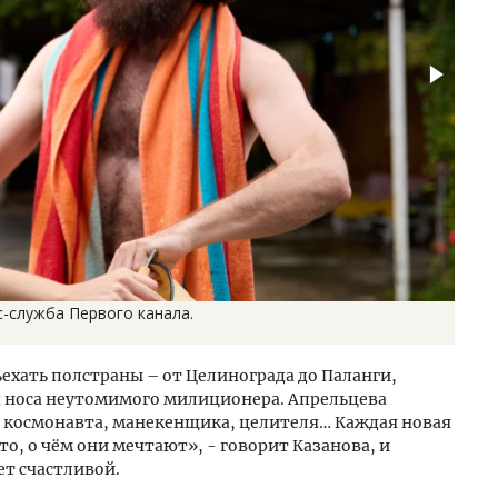
с-служба Первого канала.
ехать полстраны – от Целинограда до Паланги,
д носа неутомимого милиционера. Апрельцева
 космонавта, манекенщика, целителя… Каждая новая
то, о чём они мечтают», - говорит Казанова, и
ет счастливой.