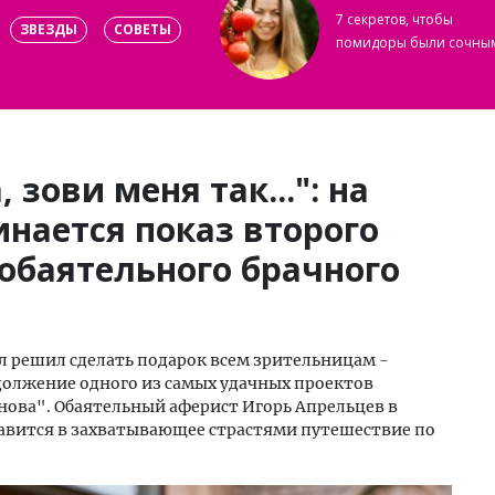
7 секретов, чтобы
ЗВЕЗДЫ
СОВЕТЫ
помидоры были сочны
 зови меня так...": на
нается показ второго
 обаятельного брачного
 решил сделать подарок всем зрительницам -
одолжение одного из самых удачных проектов
нова". Обаятельный аферист Игорь Апрельцев в
авится в захватывающее страстями путешествие по