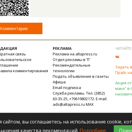
Комментарии
ЕДАКЦИЯ
РЕКЛАМА
ЧИТАЙТЕ
ратная связь
Реклама на altapress.ru
ользовательское
Отдел рекламы в ТГ
оглашение
Рекомендательные
Задать 
равила комментирования
технологии
Прайс на
Подать объявление в газеты
Афиша
Акция от
Email подписка
маки" в 
Служба рекламы. Тел. (3852)
назовит
63-35-25, +79619802172. E-mail:
ads@altapress.ru
MAX
я сайтом, вы соглашаетесь на использование cookie, к
вышения качества рекомендаций.
Подробнее
.
Прин