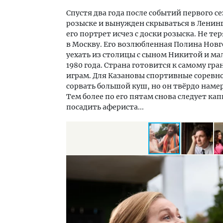
Спустя два года после событий первого с
розыске и вынужден скрываться в Ленинг
его портрет исчез с доски розыска. Не т
в Москву. Его возлюбленная Полина Новг
уехать из столицы с сыном Никитой и ма
1980 года. Страна готовится к самому 
играм. Для Казановы спортивные соревн
сорвать большой куш, но он твёрдо наме
Тем более по его пятам снова следует ка
посадить афериста...