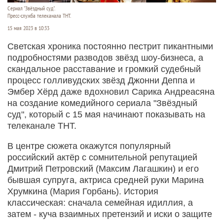
Сериал "Звёздный суд".
Пресс-служба телеканала ТНТ.
15 мая 2023 в 10:33
Светская хроника постоянно пестрит пикантными
подробностями разводов звёзд шоу-бизнеса, а
скандальное расставание и громкий судебный
процесс голливудских звёзд Джонни Деппа и
Эмбер Хёрд даже вдохновил Сарика Андреасяна
на создание комедийного сериала "Звёздный
суд", который с 15 мая начинают показывать на
телеканале ТНТ.
В центре сюжета окажутся популярный
российский актёр с сомнительной репутацией
Дмитрий Петровский (Максим Лагашкин) и его
бывшая супруга, актриса средней руки Марина
Хрумкина (Мария Горбань). История
классическая: сначала семейная идиллия, а
затем - куча взаимных претензий и иски о защите