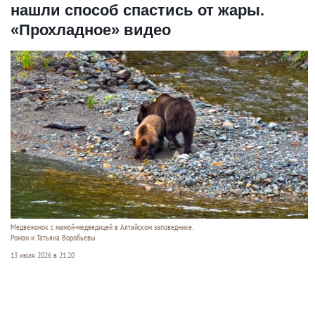
нашли способ спастись от жары.
«Прохладное» видео
Медвежонок с мамой-медведицей в Алтайском заповеднике.
Роман и Татьяна Воробьевы
13 июля 2026 в 21:20
В
Алтайском заповеднике
наступило жаркое
лето, и его обитатели нашли свои способы
спасаться от зноя и назойливых насекомых. Кто-