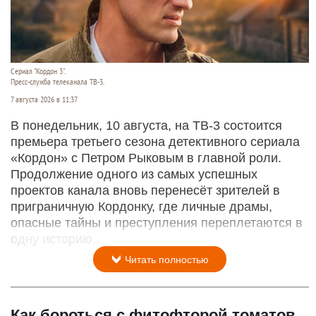
Сериал "Кордон 3".
Пресс-служба телеканала ТВ-3.
7 августа 2026 в 11:37
В понедельник, 10 августа, на ТВ-3 состоится
премьера третьего сезона детективного сериала
«Кордон» с Петром Рыковым в главной роли.
Продолжение одного из самых успешных
проектов канала вновь перенесёт зрителей в
приграничную Кордонку, где личные драмы,
опасные тайны и преступления переплетаются в
одну историю.
Читать полностью
Как бороться с фитофторой томатов