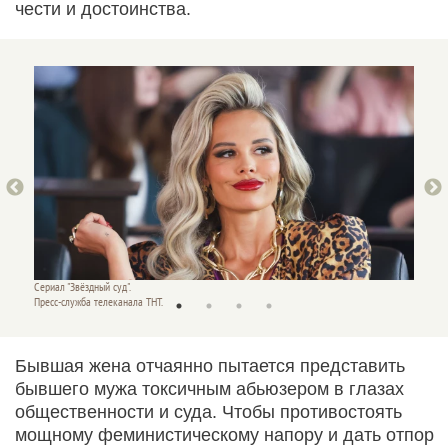
чести и достоинства.
Сериал "Звёздный суд".
Сериал 
Пресс-служба телеканала ТНТ.
Пресс-с
Бывшая жена отчаянно пытается представить
бывшего мужа токсичным абьюзером в глазах
общественности и суда. Чтобы противостоять
мощному феминистическому напору и дать отпор