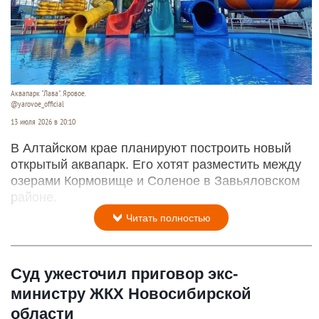
Аквапарк "Лава". Яровое.
@yarovoe_official
13 июля 2026 в 20:10
В Алтайском крае планируют построить новый
открытый аквапарк. Его хотят разместить между
озерами Кормовище и Соленое в Завьяловском
районе.
Читать полностью
Суд ужесточил приговор экс-
министру ЖКХ Новосибирской
области