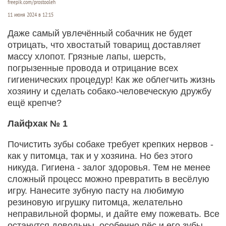
freepik.com/prostooleh
11 июня 2024 в 12:15
Даже самый увлечённый собачник не будет
отрицать, что хвостатый товарищ доставляет
массу хлопот. Грязные лапы, шерсть,
погрызенные провода и отрицание всех
гигиенических процедур! Как же облегчить жизнь
хозяину и сделать собако-человеческую дружбу
ещё крепче?
Лайфхак № 1
Почистить зубы собаке требует крепких нервов -
как у питомца, так и у хозяина. Но без этого
никуда. Гигиена - залог здоровья. Тем не менее
сложный процесс можно превратить в весёлую
игру. Нанесите зубную пасту на любимую
резиновую игрушку питомца, желательно
неправильной формы, и дайте ему пожевать. Все
останутся довольны, особенно пёс и его зубы.