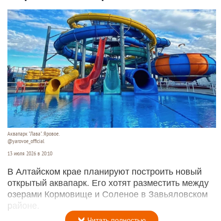
Аквапарк "Лава". Яровое.
@yarovoe_official
13 июля 2026 в 20:10
В Алтайском крае планируют построить новый
открытый аквапарк. Его хотят разместить между
озерами Кормовище и Соленое в Завьяловском
районе.
Читать полностью