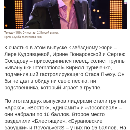
Телешоу "ВИА Суперстар! 2". Второй выпуск.
Пресс-служба телеканала НТВ.
К счастью в этом выпуске к звёздному жюри –
Лере Кудрявцевой, Ирине Понаровской и Сергею
Соседову – присоединился певец, солист группы
«Иванушки International» Кирилл Туриченко,
подменивший гастролирующего Стаса Пьеху. Он
бы не дал в обиду ни свою песню, ни
родственника, который играет в группе.
По итогам двух выпусков лидерами стали группы
«Аракс», «Восток», «Динамит» и «Лесоповал» –
они набрали по 16 баллов. Второе место
разделили «Блестящие», «Бурановские
бабушки» и RevoльveRS – у них по 15 баллов. На