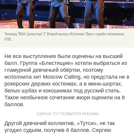
Телешоу "ВИА Суперстар! 2". Второй выпуск. Источник: Пресс-служба телеканала
НТВ.
Не все выступления были оценены на высший
балл. Группа «Блестящие» хотели выбраться из
гламурной девчачьей обёртки, поэтому
исполнила хит Moscow Сalling, но предстала не в
рокерских дерзких костюмах, а в мини-шортах,
белых шубах и кокошниках под русский стиль.
Такое необычное сочетание жюри оценили на 8
баллов.
Другой девчачий коллектив, «Тутси», не так
угодил судьям, получив 6 баллов. Сергею