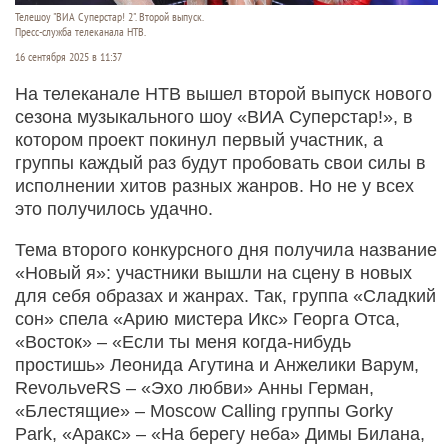
Телешоу "ВИА Суперстар! 2". Второй выпуск.
Пресс-служба телеканала НТВ.
16 сентября 2025 в 11:37
На телеканале НТВ вышел второй выпуск нового
сезона музыкального шоу «ВИА Суперстар!», в
котором проект покинул первый участник, а
группы каждый раз будут пробовать свои силы в
исполнении хитов разных жанров. Но не у всех
это получилось удачно.
Тема второго конкурсного дня получила название
«Новый я»: участники вышли на сцену в новых
для себя образах и жанрах. Так, группа «Сладкий
сон» спела «Арию мистера Икс» Георга Отса,
«Восток» – «Если ты меня когда-нибудь
простишь» Леонида Агутина и Анжелики Варум,
RevoльveRS – «Эхо любви» Анны Герман,
«Блестящие» – Moscow Calling группы Gorky
Park, «Аракс» – «На берегу неба» Димы Билана,