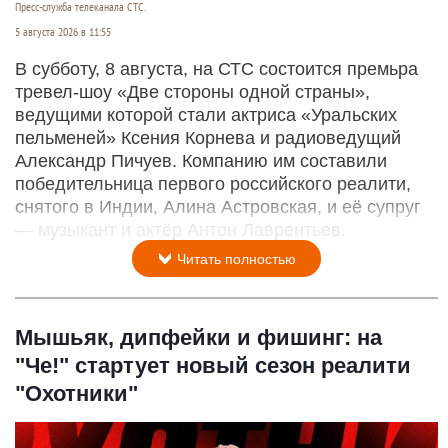
Пресс-служба телеканала СТС.
5 августа 2026 в 11:55
В субботу, 8 августа, на СТС состоится премьра
тревел-шоу «Две стороны одной страны»,
ведущими которой стали актриса «Уральских
пельменей» Ксения Корнева и радиоведущий
Александр Пичуев. Компанию им составили
победительница первого российского реалити,
снятого в Индии, Алина Астровская, и её супруг
— музыкант и актёр Антон Лаврентьев.
Читать полностью
Мышьяк, дипфейки и фишинг: на
"Че!" стартует новый сезон реалити
"Охотники"