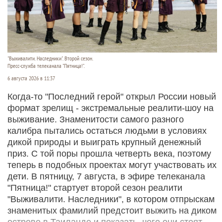
"Выживалити. Наследники". Второй сезон.
Пресс-служба телеканала "Пятница!".
6 августа 2026 в 11:37
Когда-то "Последний герой" открыл России новый
формат зрелищ - экстремальные реалити-шоу на
выживание. Знаменитости самого разного
калибра пытались остаться людьми в условиях
дикой природы и выиграть крупный денежный
приз. С той поры прошла четверть века, поэтому
теперь в подобных проектах могут участвовать их
дети. В пятницу, 7 августа, в эфире телеканала
"Пятница!" стартует второй сезон реалити
"Выживалити. Наследники", в котором отпрыскам
знаменитых фамилий предстоит выжить на диком