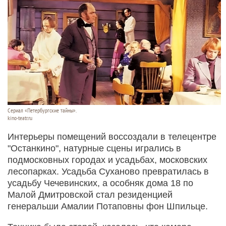
Сериал «Петербургские тайны».
kino-teatr.ru
Интерьеры помещений воссоздали в телецентре
"Останкино", натурные сцены игрались в
подмосковных городах и усадьбах, московских
лесопарках. Усадьба Суханово превратилась в
усадьбу Чечевинских, а особняк дома 18 по
Малой Дмитровской стал резиденцией
генеральши Амалии Потаповны фон Шпильце.