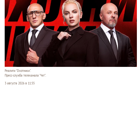
Реалити "Охотники".
Пресс-служба телеканала "Че!".
3 августа 2026 в 11:55
В понедельник, 3 августа, на телеканале «Че!»
стартует премьера нового сезона остросюжетного
реалити «Охотники». Ведущие проекта —
журналист Дарья Рубинская, шестикратный
чемпион мира по самбо Вячеслав Василевский и
бывший морпех Владимир Сорков — ловят
мошенников на живца, внедряются в их ряды и