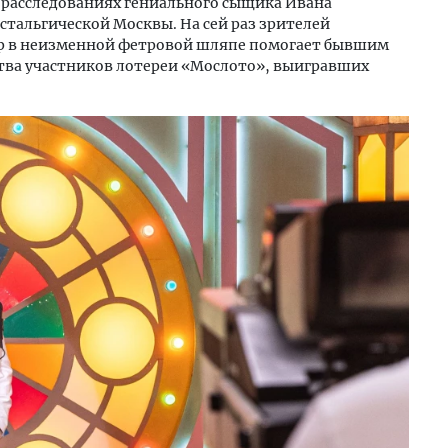
 расследованиях гениального сыщика Ивана
стальгической Москвы. На сей раз зрителей
йор в неизменной фетровой шляпе помогает бывшим
ства участников лотереи «Мослото», выигравших