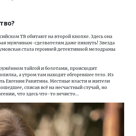
тво?
йском ТВ обитают на второй кнопке. Здесь она
авая мужчинам-сделвателям даже пикнуть! Звезда
зумовская стала героиней детективной мелодрамы
кружённом тайгой и болотами, происходит
опилка, а утром там находят обгоревшее тело. Из
ль Евгения Ракитина. Местные власти и жители
ошедшее, списав всё на несчастный случай, но
ении, что здесь что-то нечисто...