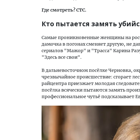
Где смотреть? СТС.
Кто пытается замять убийс
Самые проникновенные женщины на росси
дамочка в погонах сменяет другую, не д
сериалов "Мажор" и "Трасса" Карина Ра
"Здесь все свои".
В дальневосточном посёлке Черновка, о
чрезвычайное происшествие: сгорает лес
райцентра приезжает молодая следовате
посёлка всячески пытаются замять произ
профессиональное чутьё подсказывает Евг