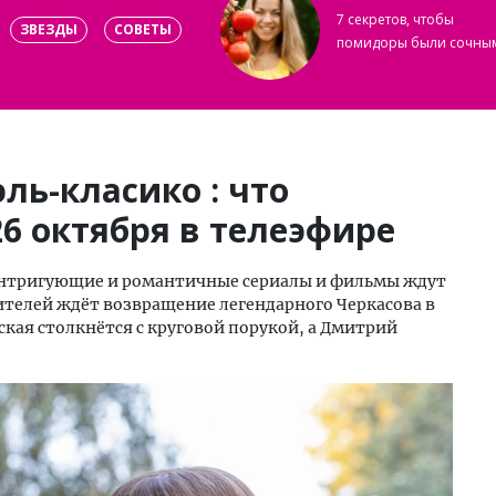
7 секретов, чтобы
ЗВЕЗДЫ
СОВЕТЫ
помидоры были сочны
эль-класико : что
26 октября в телеэфире
 интригующие и романтичные сериалы и фильмы ждут
Зрителей ждёт возвращение легендарного Черкасова в
ская столкнётся с круговой порукой, а Дмитрий