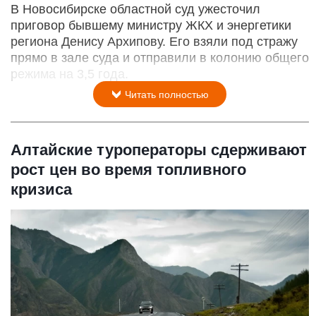
В Новосибирске областной суд ужесточил
приговор бывшему министру ЖКХ и энергетики
региона Денису Архипову. Его взяли под стражу
прямо в зале суда и отправили в колонию общего
режима на 3,5 года.
Читать полностью
Алтайские туроператоры сдерживают
рост цен во время топливного
кризиса