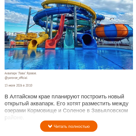
Аквапарк "Лава". Яровое.
@yarovoe_official
13 июля 2026 в 20:10
В Алтайском крае планируют построить новый
открытый аквапарк. Его хотят разместить между
озерами Кормовище и Соленое в Завьяловском
районе.
Читать полностью