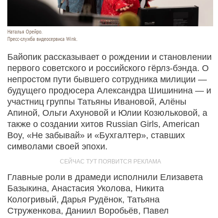
Наталья Орейро.
Пресс-служба видеосервиса Wink.
Байопик рассказывает о рождении и становлении
первого советского и российского гёрлз-бэнда. О
непростом пути бывшего сотрудника милиции —
будущего продюсера Александра Шишинина — и
участниц группы Татьяны Ивановой, Алёны
Апиной, Ольги Ахуновой и Юлии Козюльковой, а
также о создании хитов Russian Girls, American
Boy, «Не забывай»‎ и «Бухгалтер», ставших
символами своей эпохи.
Главные роли в драмеди исполнили Елизавета
Базыкина, Анастасия Уколова, Никита
Кологривый, Дарья Рудёнок, Татьяна
Струженкова, Даниил Воробьёв, Павел