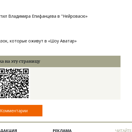
атил Владимира Епифанцева в "Нейровасю»
азок, которые оживут в «Шоу Аватар»
а на эту страницу
Комментарии
ЕДАКЦИЯ
РЕКЛАМА
ЧИТАЙТЕ