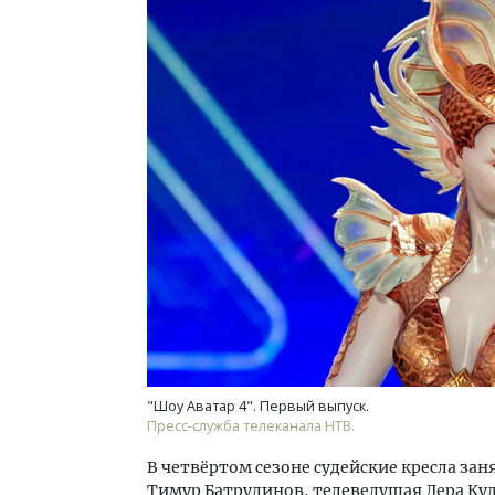
"Шоу Аватар 4". Первый выпуск.
Пресс-служба телеканала НТВ.
В четвёртом сезоне судейские кресла за
Тимур Батрудинов, телеведущая Лера Куд