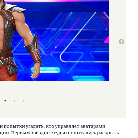
"Шоу Аватар 4
Пресс-служба 
и попытки угадать, кто управляет аватарами
ации. Первым звёздные судьи попытались раскрыть