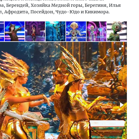
ра, Берендей, Хозяйка Медной горы, Берегиня, Илья
л, Афродита, Посейдон, Чудо-Юдо и Кикимора.