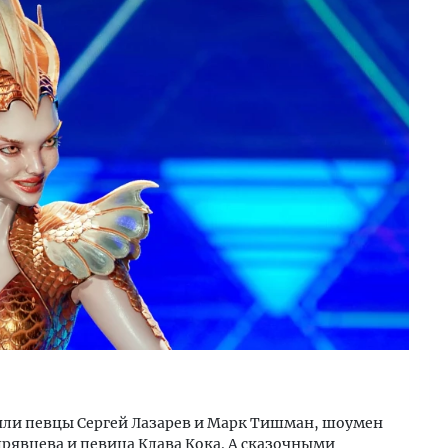
няли певцы Сергей Лазарев и Марк Тишман, шоумен
рявцева и певица Клава Кока. А сказочными