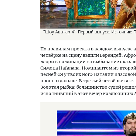
"Шоу Аватар 4". Первый выпуск. Источник: 
По правилам проекта в каждом выпуске а
четвёрке на сцену вышли Берендей, Афр
жюри в номинации на выбывание оказа
Симона Hafanana. Номинантом из второй 
песней «Я у твоих ног» Наталии Власово
прошли дальше. В третьей четвёрке выст
Золотая рыбка: большинство судей реши
исполнивший в этот вечер композицию 