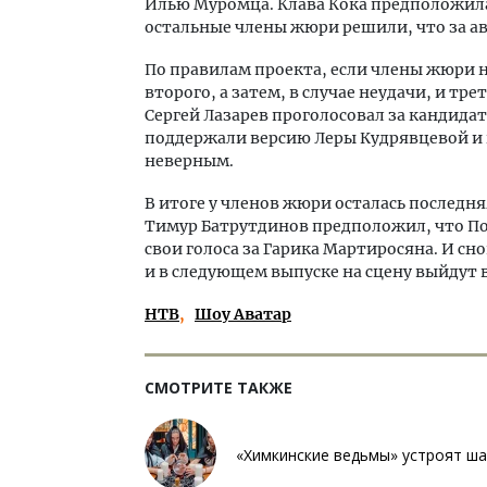
Илью Муромца. Клава Кока предположила
остальные члены жюри решили, что за а
По правилам проекта, если члены жюри не
второго, а затем, в случае неудачи, и тр
Сергей Лазарев проголосовал за кандида
поддержали версию Леры Кудрявцевой и 
неверным.
В итоге у членов жюри осталась последн
Тимур Батрутдинов предположил, что По
свои голоса за Гарика Мартиросяна. И с
и в следующем выпуске на сцену выйдут в
НТВ
Шоу Аватар
СМОТРИТЕ ТАКЖЕ
«Химкинские ведьмы» устроят ш