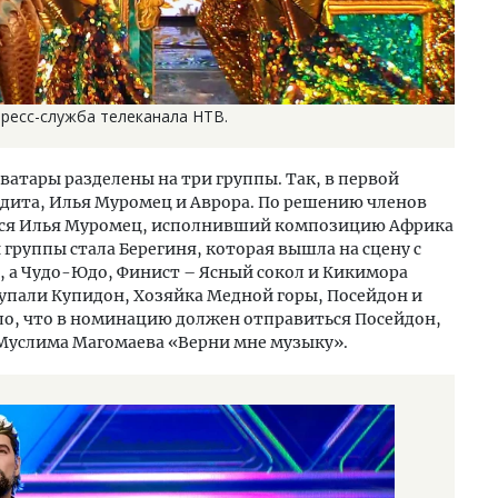
Пресс-служба телеканала НТВ.
ватары разделены на три группы. Так, в первой
одита, Илья Муромец и Аврора. По решению членов
лся Илья Муромец, исполнивший композицию Африка
группы стала Берегиня, которая вышла на сцену с
й, а Чудо-Юдо, Финист – Ясный сокол и Кикимора
упали Купидон, Хозяйка Медной горы, Посейдон и
ло, что в номинацию должен отправиться Посейдон,
Муслима Магомаева «Верни мне музыку».