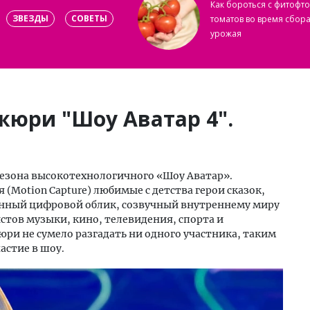
Как бороться с фитофт
ЗВЕЗДЫ
СОВЕТЫ
томатов во время сбор
урожая
жюри "Шоу Аватар 4".
сезона высокотехнологичного «Шоу Аватар».
(Motion Capture) любимые с детства герои сказок,
нный цифровой облик, созвучный внутреннему миру
стов музыки, кино, телевидения, спорта и
юри не сумело разгадать ни одного участника, таким
астие в шоу.