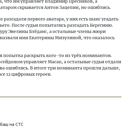
, что им управляет Владимир Пресняков, а
ватаром скрывается Антон Зацепин, но ошиблись.
 разгадали первого аватара, у них есть шанс угадать
етьего. После судьи попытались разгадать Берегиню.
туру Эвелины Блёданс, а остальные члены жюри
назвали имя Екатерины Мизулиной, что оказалось
яя попытка раскрыть кого-то из трёх номинантов.
сейдоном управляет Macan, а остальные судьи отдали
нова ошиблись. В итоге три номинанта прошли дальше,
се 12 цифровых героев.
абаш на СТС