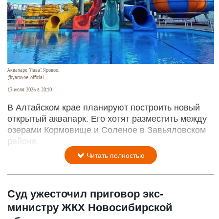
Аквапарк "Лава". Яровое.
@yarovoe_official
13 июля 2026 в 20:10
В Алтайском крае планируют построить новый
открытый аквапарк. Его хотят разместить между
озерами Кормовище и Соленое в Завьяловском
районе.
Читать полностью
Суд ужесточил приговор экс-
министру ЖКХ Новосибирской