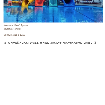
Аквапарк "Лава". Яровое.
@yarovoe_official
13 июля 2026 в 20:10
В Алтайском крае планируют построить новый
открытый аквапарк. Его хотят разместить между
озерами Кормовище и Соленое в Завьяловском
районе.
Читать полностью
Суд ужесточил приговор экс-
министру ЖКХ Новосибирской
области