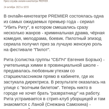
Пресс-служба онлайн-кинотеатра PREMIER .
24 октября 2023 в 10:55
В онлайн-кинотеатре PREMIER состоялась одна
из самых ожидаемых премьер года - сериал
"Убить Риту", в котором смешались сразу
несколько жанров - криминальная драма, чёрная
комедия, мелодрама, боевик. Пилотный эпизод
сериала получил приз за лучшую женскую роль
на фестивале "Пилот".
Рита (солистка группы "СБПЧ" Евгения Борзых) -
учительница химии в провинциальной школе -
предавалась любовным утехам со
старшеклассником прямо в кабинете, где их
застукала директриса. В результате оказалась на
улице с "волчьим билетом". Теперь никто в
городе не хочет брать "развратницу" на работу.
Рита устраивается в стрип-клуб уборщицей и там
знакомится с Ланой (Снежана Самохина) -