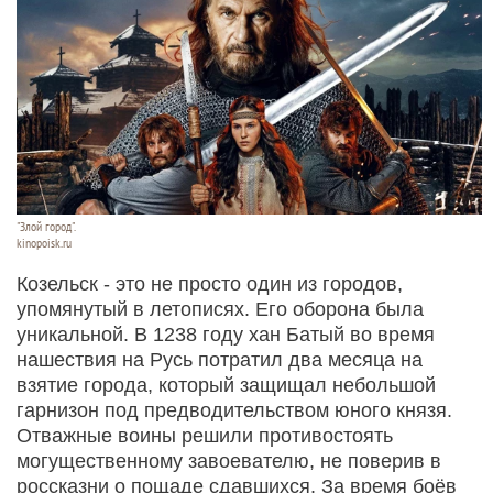
"Злой город".
kinopoisk.ru
Козельск - это не просто один из городов,
упомянутый в летописях. Его оборона была
уникальной. В 1238 году хан Батый во время
нашествия на Русь потратил два месяца на
взятие города, который защищал небольшой
гарнизон под предводительством юного князя.
Отважные воины решили противостоять
могущественному завоевателю, не поверив в
россказни о пощаде сдавшихся. За время боёв