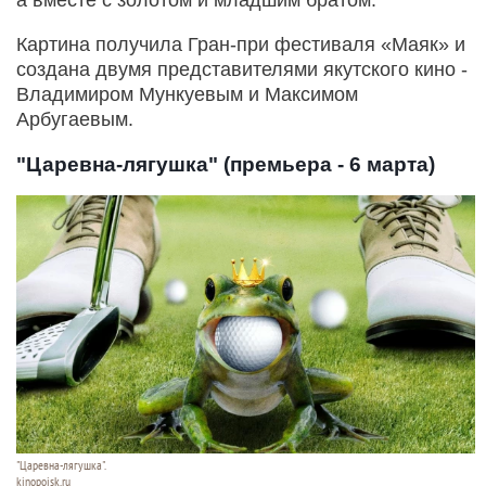
а вместе с золотом и младшим братом.
Картина получила Гран-при фестиваля «Маяк» и
создана двумя представителями якутского кино -
Владимиром Мункуевым и Максимом
Арбугаевым.
"Царевна-лягушка" (премьера - 6 марта)
"Царевна-лягушка".
kinopoisk.ru