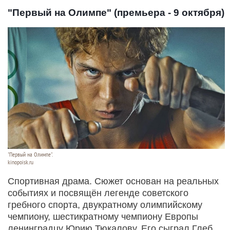
"Первый на Олимпе" (премьера - 9 октября)
"Первый на Олимпе".
kinopoisk.ru
Спортивная драма. Сюжет основан на реальных
событиях и посвящён легенде советского
гребного спорта, двукратному олимпийскому
чемпиону, шестикратному чемпиону Европы
ленинградцу Юрию Тюкалову. Его сыграл Глеб