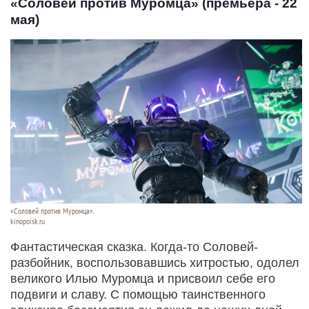
«Соловей против Муромца» (премьера - 22
мая)
«Соловей против Муромца».
kinopoisk.ru
Фантастическая сказка. Когда-то Соловей-
разбойник, воспользовавшись хитростью, одолел
великого Илью Муромца и присвоил себе его
подвиги и славу. С помощью таинственного