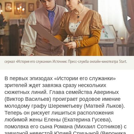
сериал «История его служанки». Источник: Пресс-служба онлайн-кинотеатра Start.
В первых эпизодах «Истории его служанки»
зрителей ждет завязка сразу нескольких
сюжетных линий. Глава семейства Авериных
(Виктор Васильев) проиграет родовое имение
молодому графу Шереметьеву (Матвей Лыков).
Теперь он рискует лишиться расположения
любимой жены Елены (Екатерина Гусева),
помолвка его сына Романа (Михаил Сотников) с
завидной невестой Юлией Спицыной (Вероника