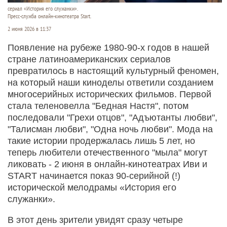
сериал «История его служанки».
Пресс-служба онлайн-кинотеатра Start.
2 июня 2026 в 11:37
Появление на рубеже 1980-90-х годов в нашей
стране латиноамериканских сериалов
превратилось в настоящий культурный феномен,
на который наши киноделы ответили созданием
многосерийных исторических фильмов. Первой
стала теленовелла "Бедная Настя", потом
последовали "Грехи отцов", "Адъютанты любви",
"Талисман любви", "Одна ночь любви". Мода на
такие истории продержалась лишь 5 лет, но
теперь любители отечественного "мыла" могут
ликовать - 2 июня в онлайн-кинотеатрах Иви и
START начинается показ 90-серийной (!)
исторической мелодрамы «История его
служанки».
В этот день зрители увидят сразу четыре