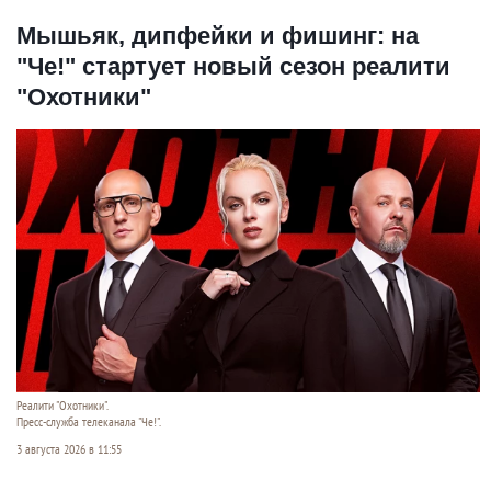
Мышьяк, дипфейки и фишинг: на
"Че!" стартует новый сезон реалити
"Охотники"
Реалити "Охотники".
Пресс-служба телеканала "Че!".
3 августа 2026 в 11:55
В понедельник, 3 августа, на телеканале «Че!»