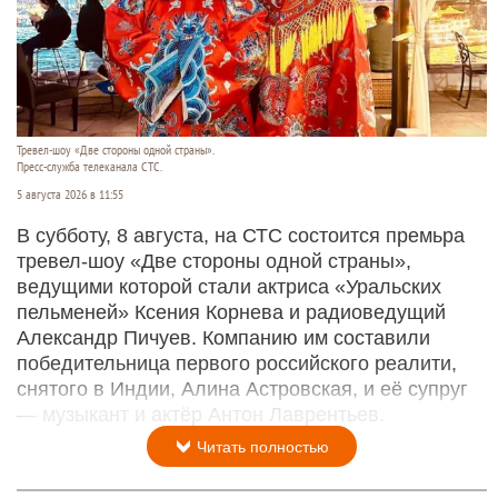
Тревел-шоу «Две стороны одной страны».
Пресс-служба телеканала СТС.
5 августа 2026 в 11:55
В субботу, 8 августа, на СТС состоится премьра
тревел-шоу «Две стороны одной страны»,
ведущими которой стали актриса «Уральских
пельменей» Ксения Корнева и радиоведущий
Александр Пичуев. Компанию им составили
победительница первого российского реалити,
снятого в Индии, Алина Астровская, и её супруг
— музыкант и актёр Антон Лаврентьев.
Читать полностью