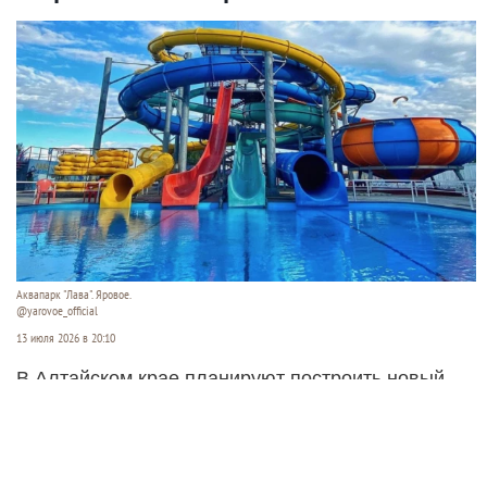
Аквапарк "Лава". Яровое.
@yarovoe_official
13 июля 2026 в 20:10
В Алтайском крае планируют построить новый
открытый аквапарк. Его хотят разместить между
озерами Кормовище и Соленое в Завьяловском
районе.
Читать полностью