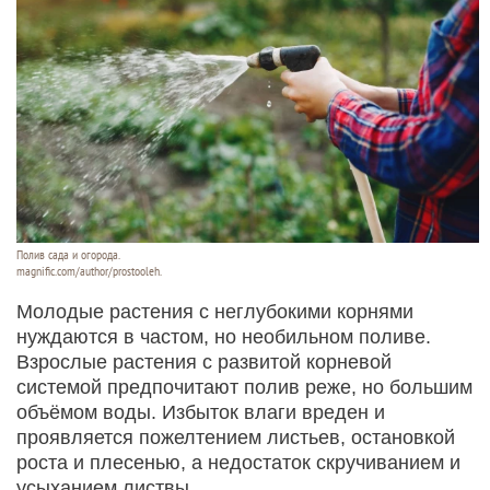
Полив сада и огорода.
magnific.com/author/prostooleh.
Молодые растения с неглубокими корнями
нуждаются в частом, но необильном поливе.
Взрослые растения с развитой корневой
системой предпочитают полив реже, но большим
объёмом воды. Избыток влаги вреден и
проявляется пожелтением листьев, остановкой
роста и плесенью, а недостаток скручиванием и
усыханием листвы.