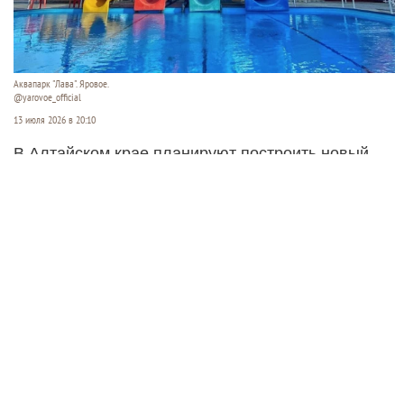
Аквапарк "Лава". Яровое.
@yarovoe_official
13 июля 2026 в 20:10
В Алтайском крае планируют построить новый
открытый аквапарк. Его хотят разместить между
озерами Кормовище и Соленое в Завьяловском
районе.
Читать полностью
Суд ужесточил приговор экс-
министру ЖКХ Новосибирской
области