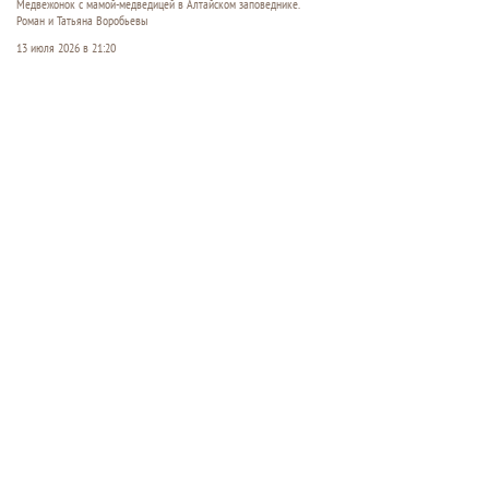
Медвежонок с мамой-медведицей в Алтайском заповеднике.
Роман и Татьяна Воробьевы
13 июля 2026 в 21:20
В
Алтайском заповеднике
наступило жаркое
лето, и его обитатели нашли свои способы
спасаться от зноя и назойливых насекомых. Кто-
то залегает в воду, кто-то уходит в горы, а кто-то
прячется в тени кедров.
Читать полностью
Кто имеет право на внеочередную
заправку в топливный кризис