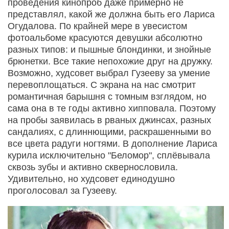
проведения кинопроб даже примерно не
представлял, какой же должна быть его Лариса
Огудалова. По крайней мере в увесистом
фотоальбоме красуются девушки абсолютно
разных типов: и пышные блондинки, и знойные
брюнетки. Все такие непохожие друг на дружку.
Возможно, худсовет выбрал Гузееву за умение
перевоплощаться. С экрана на нас смотрит
романтичная барышня с томным взглядом, но
сама она в те годы активно хипповала. Поэтому
на пробы заявилась в рваных джинсах, разных
сандалиях, с длиннющими, раскрашенными во
все цвета радуги ногтями. В дополнение Лариса
курила исключительно "Беломор", сплёвывала
сквозь зубы и активно сквернословила.
Удивительно, но худсовет единодушно
проголосовал за Гузееву.