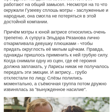
работают на общий замысел. Несмотря на то что
окружали Гузееву сплошь мэтры - заслуженные и
народные, она смогла не потеряться в этой
достойной компании.
Причём мэтры к юной актрисе относились очень
трепетно. А супруга Эльдара Рязанова лично
откармливала девушку плюшками - чтобы
придать округлость её милым щёчкам. Правда,
однажды пришлось применить к ней грубую силу.
Когда снимали одну из сцен, где её героиня
должна заплакать, у Ларисы никак не получалось
передать эти эмоции. И актрису... грубо
отхлестали по лицу. Слёзы полились
моментально, а съёмочная группа потом дружно
извинялась за "вынужденное насилие".