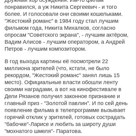
дружный хор осуждения. Им-то фильм
понравился, а уж Никита Сергеевич - и того
более. И голосовали они своими кошельками.
"Жестокий романс" в 1984 году стал лучшим
фильмом года, Никита Михалков, согласно
опросам "Советского экрана", - лучшим актёром,
Вадим Алисов - лучшим оператором, а Андрей
Петров - лучшим композитором.
В год выхода картины её посмотрели 22
миллиона зрителей (что, кстати, не было
рекордом, "Жестокий романс" занял лишь 15
место). Официальные власти обошли ленту
своими наградами, а вот на кинофестивале в
Дели Рязанов получил законное признание и
главный приз - "Золотой павлин". И по сей день
появление фильма в телепрограмме вызывает
горячий отклик у зрителей, готовых сострадать
"бабочке"-Ларисе и любить за широту души
"мохнатого шмеля"- Паратова.