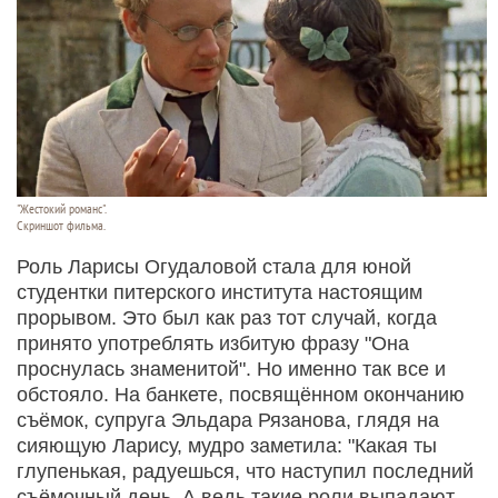
"Жестокий романс".
Скриншот фильма.
Роль Ларисы Огудаловой стала для юной
студентки питерского института настоящим
прорывом. Это был как раз тот случай, когда
принято употреблять избитую фразу "Она
проснулась знаменитой". Но именно так все и
обстояло. На банкете, посвящённом окончанию
съёмок, супруга Эльдара Рязанова, глядя на
сияющую Ларису, мудро заметила: "Какая ты
глупенькая, радуешься, что наступил последний
съёмочный день. А ведь такие роли выпадают