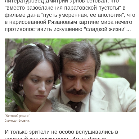
литературовед Дмитрий Урнов сетовал, что
"вместо разоблачения паратовской пустоты" в
фильме дана "пусть умеренная, её апология", что
в нарисованной Рязановым картине мира нечего
противопоставить искушению "сладкой жизни"...
"Жестокий романс".
Скриншот фильма.
И только зрители не особо вслушивались в