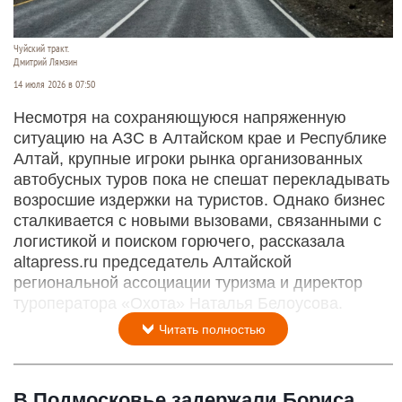
Чуйский тракт.
Дмитрий Лямзин
14 июля 2026 в 07:50
Несмотря на сохраняющуюся напряженную
ситуацию на АЗС в Алтайском крае и Республике
Алтай, крупные игроки рынка организованных
автобусных туров пока не спешат перекладывать
возросшие издержки на туристов. Однако бизнес
сталкивается с новыми вызовами, связанными с
логистикой и поиском горючего, рассказала
altapress.ru председатель Алтайской
региональной ассоциации туризма и директор
туроператора «Охота» Наталья Белоусова.
Читать полностью
В Подмосковье задержали Бориса