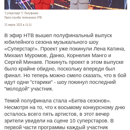
"Суперстиар! 5". Полуфинал.
Пресс-служба телеканала НТВ.
25 марта 2025 в 11:11
В эфир НТВ вышел полуфинальный выпуск
юбилейного сезона музыкального шоу
«Суперстар!». Проект уже покинули Лена Катина,
Михаил Муромов, Данко, Корнелия Манго и
Сергей Минаев. Покинуть проект в этом выпуске
было крайне обидно, поскольку впереди был
финал. Но теперь можно смело сказать, что в бой
идут одни "старики" - шоу покинул последний
"молодой" участник.
Темой полуфинала стала «Битва сезонов».
Несмотря на то, что к восьмому конкурсному дню
осталось всего пять артистов, в этот вечер
зрители увидели на сцене 10 суперстаров. В
первой части программы каждый участник