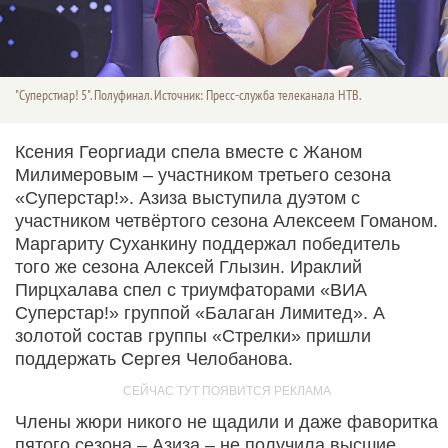
"Суперстиар! 5". Полуфинал. Источник: Пресс-служба телеканала НТВ.
Ксения Георгиади спела вместе с Жаном
Милимеровым – участником третьего сезона
«Суперстар!». Азиза выступила дуэтом с
участником четвёртого сезона Алексеем Гоманом.
Маргариту Суханкину поддержал победитель
того же сезона Алексей Глызин. Ираклий
Пирцхалава спел с триумфаторами «ВИА
Суперстар!» группой «Балаган Лимитед». А
золотой состав группы «Стрелки» пришли
поддержать Сергея Челобанова.
Члены жюри никого не щадили и даже фаворитка
пятого сезона – Азиза – не получила высшие