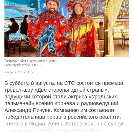
Тревел-шоу «Две стороны одной страны».
Пресс-служба телеканала СТС.
5 августа 2026 в 11:55
В субботу, 8 августа, на СТС состоится премьра
тревел-шоу «Две стороны одной страны»,
ведущими которой стали актриса «Уральских
пельменей» Ксения Корнева и радиоведущий
Александр Пичуев. Компанию им составили
победительница первого российского реалити,
снятого в Индии, Алина Астровская, и её супруг
— музыкант и актёр Антон Лаврентьев.