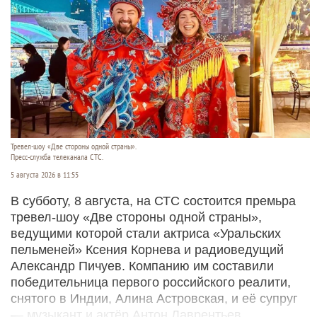
Тревел-шоу «Две стороны одной страны».
Пресс-служба телеканала СТС.
5 августа 2026 в 11:55
В субботу, 8 августа, на СТС состоится премьра
тревел-шоу «Две стороны одной страны»,
ведущими которой стали актриса «Уральских
пельменей» Ксения Корнева и радиоведущий
Александр Пичуев. Компанию им составили
победительница первого российского реалити,
снятого в Индии, Алина Астровская, и её супруг
— музыкант и актёр Антон Лаврентьев.