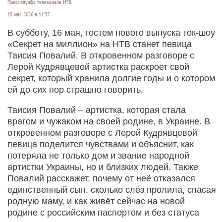
Пресс-служба телеканала НТВ.
15 мая 2026 в 11:37
В субботу, 16 мая, гостем нового выпуска ток-шоу
«Секрет на миллион» на НТВ станет певица
Таисия Повалий. В откровенном разговоре с
Лерой Кудрявцевой артистка раскроет свой
секрет, который хранила долгие годы и о котором
ей до сих пор страшно говорить.
Таисия Повалий – артистка, которая стала
врагом и чужаком на своей родине, в Украине. В
откровенном разговоре с Лерой Кудрявцевой
певица поделится чувствами и объяснит, как
потеряла не только дом и звание народной
артистки Украины, но и близких людей. Также
Повалий расскажет, почему от неё отказался
единственный сын, сколько слёз пролила, спасая
родную маму, и как живёт сейчас на новой
родине с российским паспортом и без статуса