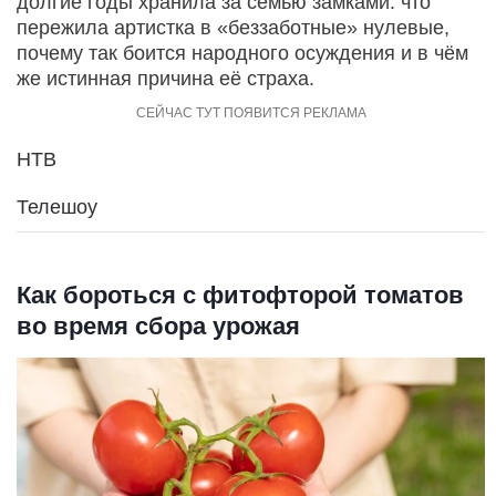
долгие годы хранила за семью замками: что
пережила артистка в «беззаботные» нулевые,
почему так боится народного осуждения и в чём
же истинная причина её страха.
НТВ
Телешоу
Как бороться с фитофторой томатов
во время сбора урожая