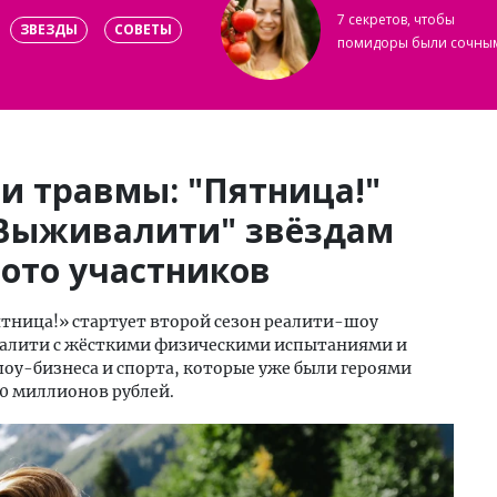
7 секретов, чтобы
ЗВЕЗДЫ
СОВЕТЫ
помидоры были сочны
и травмы: "Пятница!"
"Выживалити" звёздам
Фото участников
Пятница!» стартует второй сезон реалити-шоу
еалити с жёсткими физическими испытаниями и
оу-бизнеса и спорта, которые уже были героями
10 миллионов рублей.