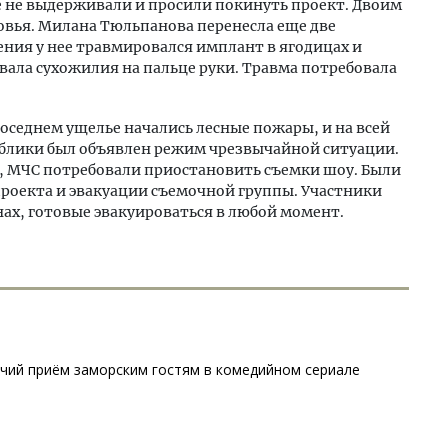
е не выдерживали и просили покинуть проект. Двоим
овья. Милана Тюльпанова перенесла еще две
ения у нее травмировался имплант в ягодицах и
вала сухожилия на пальце руки. Травма потребовала
соседнем ущелье начались лесные пожары, и на всей
блики был объявлен режим чрезвычайной ситуации.
, МЧС потребовали приостановить съемки шоу. Были
роекта и эвакуации съемочной группы. Участники
нах, готовые эвакуироваться в любой момент.
чий приём заморским гостям в комедийном сериале