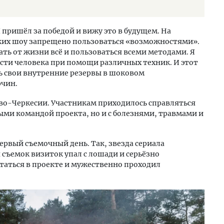
Я пришёл за победой и вижу это в будущем. На
ких шоу запрещено пользоваться «возможностями».
ать от жизни всё и пользоваться всеми методами. Я
сти человека при помощи различных техник. И этот
 свои внутренние резервы в шоковом
рчин.
во-Черкесии. Участникам приходилось справляться
ыми командой проекта, но и с болезнями, травмами и
ервый съемочный день. Так, звезда сериала
 съемок визиток упал с лошади и серьёзно
таться в проекте и мужественно проходил