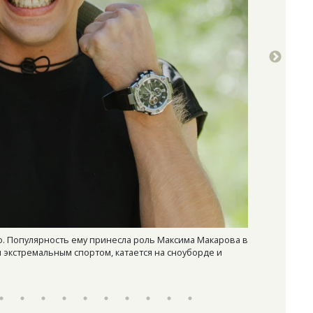
о. Популярность ему принесла роль Максима Макарова в
Ксения Новико
я экстремальным спортом, катается на сноуборде и
Пресс-служба 