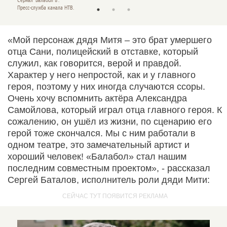
Сериал "Балабол 8".
Сериал 
Пресс-служба канала НТВ.
Пресс-с
«Мой персонаж дядя Митя – это брат умершего
отца Сани, полицейский в отставке, который
служил, как говорится, верой и правдой.
Характер у него непростой, как и у главного
героя, поэтому у них иногда случаются ссоры.
Очень хочу вспомнить актёра Александра
Самойлова, который играл отца главного героя. К
сожалению, он ушёл из жизни, по сценарию его
герой тоже скончался. Мы с ним работали в
одном театре, это замечательный артист и
хороший человек! «Балабол» стал нашим
последним совместным проектом», - рассказал
Сергей Баталов, исполнитель роли дяди Мити: