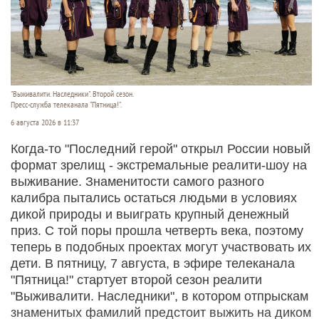
"Выживалити. Наследники". Второй сезон.
Пресс-служба телеканала "Пятница!".
6 августа 2026 в 11:37
Когда-то "Последний герой" открыл России новый
формат зрелищ - экстремальные реалити-шоу на
выживание. Знаменитости самого разного
калибра пытались остаться людьми в условиях
дикой природы и выиграть крупный денежный
приз. С той поры прошла четверть века, поэтому
теперь в подобных проектах могут участвовать их
дети. В пятницу, 7 августа, в эфире телеканала
"Пятница!" стартует второй сезон реалити
"Выживалити. Наследники", в котором отпрыскам
знаменитых фамилий предстоит выжить на диком