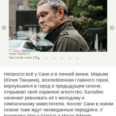
Сериал "Балабол 8".
Сериал 
Пресс-служба канала НТВ.
Пресс-с
Непросто всё у Сани и в личной жизни. Марьям
(Юлия Такшина), возлюбленная главного героя,
вернувшаяся в город в предыдущем сезоне,
открывает своё охранное агентство. Балабин
начинает ревновать её к молодому и
симпатичному заместителю. Коллег Сани в новом
сезоне тоже ждут неожиданные передряги. У
Кузнечика (Илья Шляга) и Маши (Мария