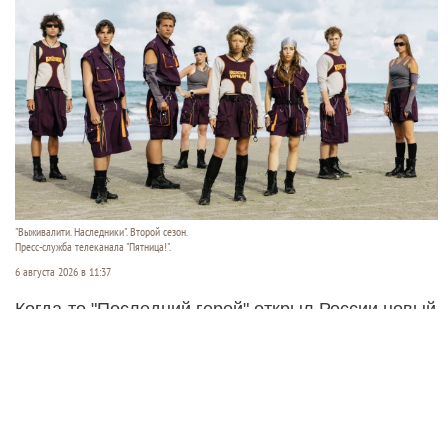
"Выживалити. Наследники". Второй сезон.
Пресс-служба телеканала "Пятница!".
6 августа 2026 в 11:37
Когда-то "Последний герой" открыл России новый
формат зрелищ - экстремальные реалити-шоу на
выживание. Знаменитости самого разного
калибра пытались остаться людьми в условиях
дикой природы и выиграть крупный денежный
приз. С той поры прошла четверть века, поэтому
теперь в подобных проектах могут участвовать их