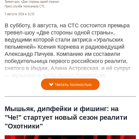
Тревел-шоу «Две стороны одной страны».
Пресс-служба телеканала СТС.
5 августа 2026 в 11:55
В субботу, 8 августа, на СТС состоится премьра
тревел-шоу «Две стороны одной страны»,
ведущими которой стали актриса «Уральских
пельменей» Ксения Корнева и радиоведущий
Александр Пичуев. Компанию им составили
победительница первого российского реалити,
снятого в Индии, Алина Астровская, и её супруг
— музыкант и актёр Антон Лаврентьев.
Читать полностью
Мышьяк, дипфейки и фишинг: на
"Че!" стартует новый сезон реалити
"Охотники"