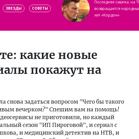
Последняя схватка: на Т
ЗВЕЗДЫ
СОВЕТЫ
возвращается народны
хит «Кордон»
те: какие новые
иалы покажут на
я
а снова задаться вопросом "Чего бы такого
ивым вечерком?" Спешим вам на помощь!
идеосервисы не приготовили, но каждый
нальный сезон "ИП Пироговой", и сериал с
кова, и медицинский детектив на НТВ, и