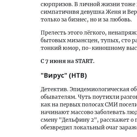
сюрпризов. В личной жизни тоже в
симпатичнвя девушка Женя и Вера
только за бизнес, но и за любовь.
Прелесть этого лёгкого, ненапряж
бытовых мизансцен, тупых, сто ра
тонкий юмор, по-киношному выст
С 7 июня на START.
"Вирус" (НТВ)
Детектив. Эпидемиологическая об
обывателям. Чуть поутихли разго
как на первых полосах СМИ поселил
начинают массово заболевать люд
смену "Дельфину 2", расскажет о 
обезвредил локальный очаг зараж