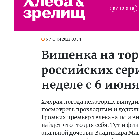
КИНО & ТВ
6 ИЮНЯ 2022 08:54
Вишенка на тор
российских сер
неделе с 6 июн
Хмурая погода некоторых вынудил
посмотреть прохладным и доджл
Громких премьер телеканалы и в
найдёт что-то для себя. Тут и фи
опальной дочерью Владимира Маш