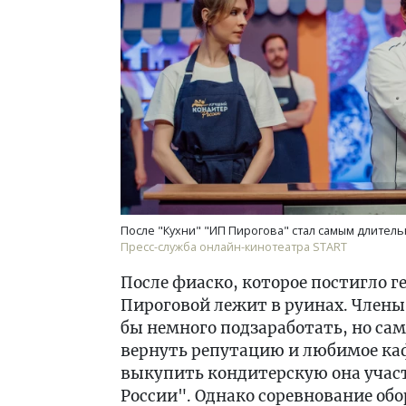
После "Кухни" "ИП Пирогова" стал самым длител
Пресс-служба онлайн-кинотеатра START
После фиаско, которое постигло ге
Пироговой лежит в руинах. Члены 
бы немного подзаработать, но сам
вернуть репутацию и любимое каф
выкупить кондитерскую она учас
России". Однако соревнование об