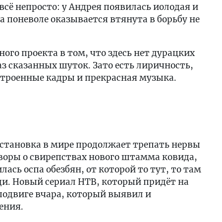
сё непросто: у Андрея появилась иолодая и
 поневоле оказывается втянута в борьбу не
ного проекта в том, что здесь нет дурацких
з сказанных шуток. Зато есть лиричность,
роенные кадры и прекрасная музыка.
становка в мире продолжает трепать нервы
воры о свирепствах нового штамма ковида,
ась оспа обезбян, от которой то тут, то там
и. Новый сериал НТВ, который придёт на
подвиге вчара, который выявил и
ения.