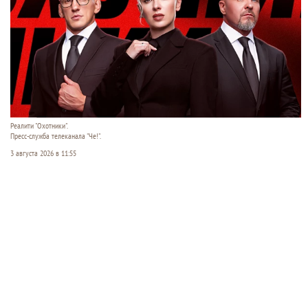
Реалити "Охотники".
Пресс-служба телеканала "Че!".
3 августа 2026 в 11:55
В понедельник, 3 августа, на телеканале «Че!»
стартует премьера нового сезона остросюжетного
реалити «Охотники». Ведущие проекта —
журналист Дарья Рубинская, шестикратный
чемпион мира по самбо Вячеслав Василевский и
бывший морпех Владимир Сорков — ловят
мошенников на живца, внедряются в их ряды и
разрушают аферы изнутри. Но главное —
показывают зрителям, как не стать следующей