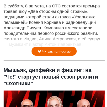
В субботу, 8 августа, на СТС состоится премьра
тревел-шоу «Две стороны одной страны»,
ведущими которой стали актриса «Уральских
пельменей» Ксения Корнева и радиоведущий
Александр Пичуев. Компанию им составили
победительница первого российского реалити,
снятого в Индии, Алина Астровская, и её супруг
— музыкант и актёр Антон Лаврентьев.
Читать полностью
Мышьяк, дипфейки и фишинг: на
"Че!" стартует новый сезон реалити
"Охотники"