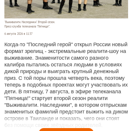
"Выживалити. Наследники". Второй сезон.
Пресс-служба телеканала "Пятница!".
6 августа 2026 в 11:37
Когда-то "Последний герой" открыл России новый
формат зрелищ - экстремальные реалити-шоу на
выживание. Знаменитости самого разного
калибра пытались остаться людьми в условиях
дикой природы и выиграть крупный денежный
приз. С той поры прошла четверть века, поэтому
теперь в подобных проектах могут участвовать их
дети. В пятницу, 7 августа, в эфире телеканала
"Пятница!" стартует второй сезон реалити
"Выживалити. Наследники", в котором отпрыскам
знаменитых фамилий предстоит выжить на диком
острове в Таиланде и показать, чего они стоят
без помощи своих звёздных родителей.