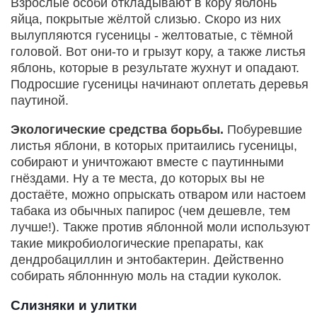
Взрослые особи откладывают в кору яблонь
яйца, покрытые жёлтой слизью. Скоро из них
вылупляются гусеницы - желтоватые, с тёмной
головой. Вот они-то и грызут кору, а также листья
яблонь, которые в результате жухнут и опадают.
Подросшие гусеницы начинают оплетать деревья
паутиной.
Экологические средства борьбы.
Побуревшие
листья яблони, в которых притаились гусеницы,
собирают и уничтожают вместе с паутинными
гнёздами. Ну а те места, до которых вы не
достаёте, можно опрыскать отваром или настоем
табака из обычных папирос (чем дешевле, тем
лучше!). Также против яблонной моли используют
такие микробиологические препараты, как
дендробациллин и энтобактерин. Действенно
собирать яблоннную моль на стадии куколок.
Слизняки и улитки