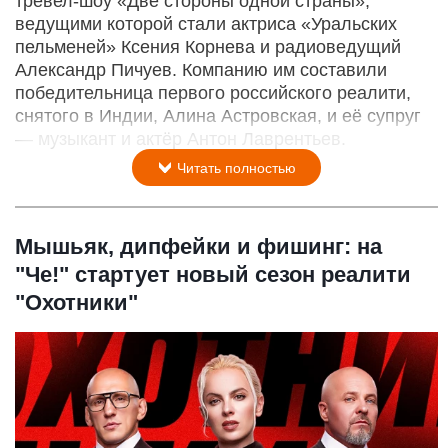
тревел-шоу «Две стороны одной страны»,
ведущими которой стали актриса «Уральских
пельменей» Ксения Корнева и радиоведущий
Александр Пичуев. Компанию им составили
победительница первого российского реалити,
снятого в Индии, Алина Астровская, и её супруг
— музыкант и актёр Антон Лаврентьев.
Читать полностью
Мышьяк, дипфейки и фишинг: на
"Че!" стартует новый сезон реалити
"Охотники"