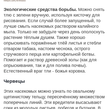
freepik.com/wirestock
Экологические средства борьбы.
Можно снять
тлю с зелени вручную, используя кисточку для
рисования. Если случай более запущенный, то
лучше смыть насекомых раствором калийного
мыла. Только не забудьте через день ополоснуть
растение тёплым душем. Также хорошо
опрыскивать поражённые тлёй листья и стебли
отваром табака, настоем чеснока, острого
стручкового перца или картофельной ботвы.
Помогает и раствор древесной золы (как для
опрыскивания, так и для полива почвы).
Естественный враг тли - божья коровка.
Червецы
Этих насекомых можно узнать по овальному
щетинистому тельцу, пересечённому множеством
поперечных линий. Эти вредители высасывают
соки из молодых листьев, побегов и бутонов. В