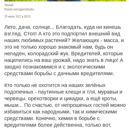
Урожай.
freepik.com/gpointstudio
29 июля 2022 в 08:55
Лето, дача, солнце... Благодать, куда ни кинешь
взгляд. Стоп! А кто это подпортил внешний вид
наших любимых растений? Желающих - масса, и
это не только хорошо знакомый нам, будь он
неладен, колорадский жук. Вредителей, которые
нацелились на ваш урожай, надо знать в лицо! А
заодно познакомимся и с экологическими
средствами борьбы с дачными вредителями.
Кто только не охотится на наших зелёных
подопечных - паутинные клещи и тля, муравьи и
червецы, орехотворки и цикадки, а ещё кроты,
мыши... По счастью, от непрошеных гостей можно
избавиться как народными, так и химическими
средствами. Конечно, химия в борьбе с
вредителями более действенна, только вот,