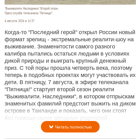
"Выживалити. Наследники". Второй сезон.
Пресс-служба телеканала "Пятница!".
6 августа 2026 в 11:37
Когда-то "Последний герой" открыл России новый
формат зрелищ - экстремальные реалити-шоу на
выживание. Знаменитости самого разного
калибра пытались остаться людьми в условиях
дикой природы и выиграть крупный денежный
приз. С той поры прошла четверть века, поэтому
теперь в подобных проектах могут участвовать их
дети. В пятницу, 7 августа, в эфире телеканала
"Пятница!" стартует второй сезон реалити
"Выживалити. Наследники", в котором отпрыскам
знаменитых фамилий предстоит выжить на диком
острове в Таиланде и показать, чего они стоят
без помощи своих звёздных родителей.
Читать полностью