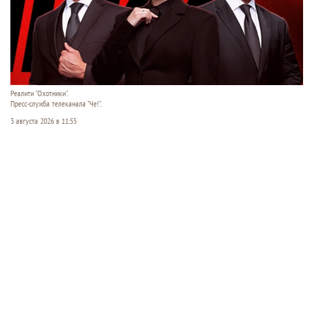
Реалити "Охотники".
Пресс-служба телеканала "Че!".
3 августа 2026 в 11:55
В понедельник, 3 августа, на телеканале «Че!»
стартует премьера нового сезона остросюжетного
реалити «Охотники». Ведущие проекта —
журналист Дарья Рубинская, шестикратный
чемпион мира по самбо Вячеслав Василевский и
бывший морпех Владимир Сорков — ловят
мошенников на живца, внедряются в их ряды и
разрушают аферы изнутри. Но главное —
показывают зрителям, как не стать следующей
жертвой.